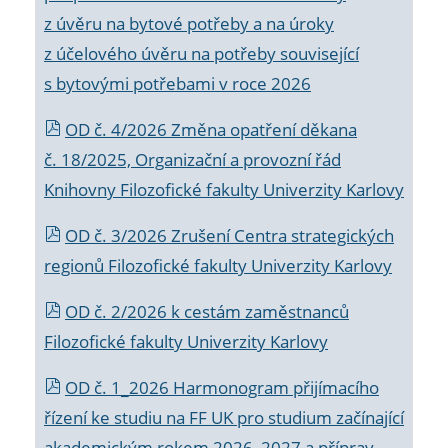
z úvěru na bytové potřeby a na úroky
z účelového úvěru na potřeby související
s bytovými potřebami v roce 2026
OD č. 4/2026 Změna opatření děkana
č. 18/2025, Organizační a provozní řád
Knihovny Filozofické fakulty Univerzity Karlovy
OD č. 3/2026 Zrušení Centra strategických
regionů Filozofické fakulty Univerzity Karlovy
OD č. 2/2026 k
cestám zaměstnanců
Filozofické fakulty Univerzity Karlovy
OD č. 1_2026 Harmonogram přijímacího
řízení ke studiu na FF UK pro studium začínající
akademickým rokem 2026_2027 a příprav