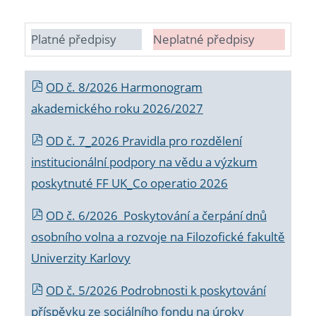
Platné předpisy
Neplatné předpisy
OD č. 8/2026 Harmonogram
akademického roku 2026/2027
OD č. 7_2026 Pravidla pro rozdělení
institucionální podpory na vědu a výzkum
poskytnuté FF UK_Co operatio 2026
OD č. 6/2026 Poskytování a čerpání dnů
osobního volna a rozvoje na Filozofické fakultě
Univerzity Karlovy
OD č. 5/2026 Podrobnosti k poskytování
příspěvku ze sociálního fondu na úroky