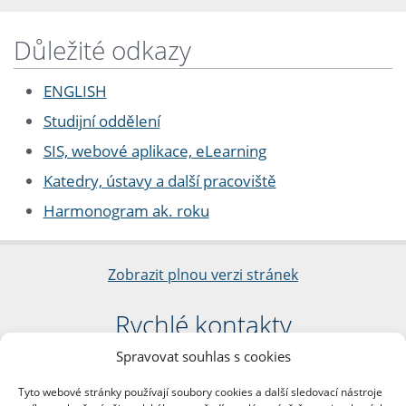
Důležité odkazy
ENGLISH
Studijní oddělení
SIS, webové aplikace, eLearning
Katedry, ústavy a další pracoviště
Harmonogram ak. roku
Zobrazit plnou verzi stránek
Rychlé kontakty
Spravovat souhlas s cookies
Filozofická fakulta
Univerzita Karlova
Tyto webové stránky používají soubory cookies a další sledovací nástroje
nám. Jana Palacha 1/2