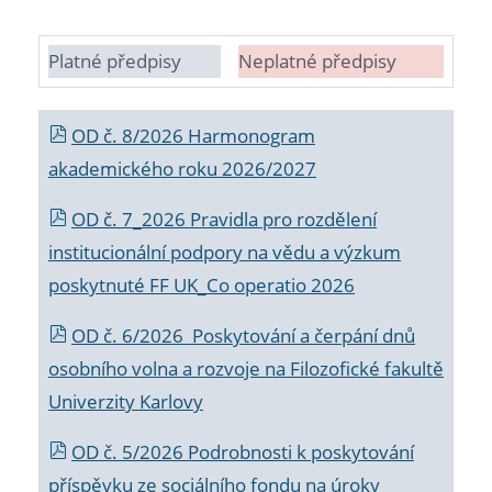
Platné předpisy
Neplatné předpisy
OD č. 8/2026 Harmonogram
akademického roku 2026/2027
OD č. 7_2026 Pravidla pro rozdělení
institucionální podpory na vědu a výzkum
poskytnuté FF UK_Co operatio 2026
OD č. 6/2026 Poskytování a čerpání dnů
osobního volna a rozvoje na Filozofické fakultě
Univerzity Karlovy
OD č. 5/2026 Podrobnosti k poskytování
příspěvku ze sociálního fondu na úroky