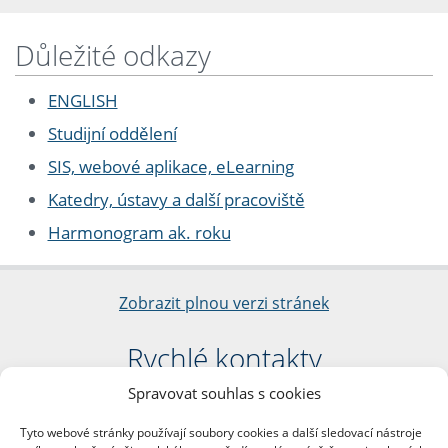
Důležité odkazy
ENGLISH
Studijní oddělení
SIS, webové aplikace, eLearning
Katedry, ústavy a další pracoviště
Harmonogram ak. roku
Zobrazit plnou verzi stránek
Rychlé kontakty
Spravovat souhlas s cookies
Filozofická fakulta
Univerzita Karlova
Tyto webové stránky používají soubory cookies a další sledovací nástroje
nám. Jana Palacha 1/2