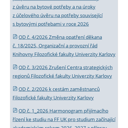
z úvěru na bytové potřeby a na úroky
z účelového úvěru na potřeby související
s bytovými potřebami v roce 2026
OD č. 4/2026 Změna opatření děkana
č. 18/2025, Organizační a provozní řád
Knihovny Filozofické fakulty Univerzity Karlovy
OD č. 3/2026 Zrušení Centra strategických
regionů Filozofické fakulty Univerzity Karlovy
OD č. 2/2026 k
cestám zaměstnanců
Filozofické fakulty Univerzity Karlovy
OD č. 1_2026 Harmonogram přijímacího
řízení ke studiu na FF UK pro studium začínající
akademickým rokem 2026_2027 a příprav