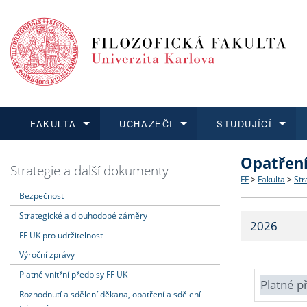
FAKULTA
UCHAZEČI
STUDUJÍCÍ
Opatřen
FAKULTA
UCHAZEČI
STUDUJÍCÍ
VĚDA A VÝZKUM
ZAHRANIČÍ
Struktura a
Co studova
Bakalářsk
O vědě a 
Aktuální n
Strategie a další dokumenty
FF
>
Fakulta
>
Str
Bezpečnost
Dozvědět se více
Podat přihlášku
Dozvědět se více
Dozvědět se více
Dozvědět se více
Strategie 
Učitelské 
Doktorské
Akademické
Vyjíždějící
Strategické a dlouhodobé záměry
2026
Podpora a
Informace 
Rigorózní 
Granty a p
Přijíždějíc
FF UK pro udržitelnost
Výroční zprávy
Absolventi
Vyjíždějíc
Platné vnitřní předpisy FF UK
Platné p
Rozhodnutí a sdělení děkana, opatření a sdělení
Fakultní š