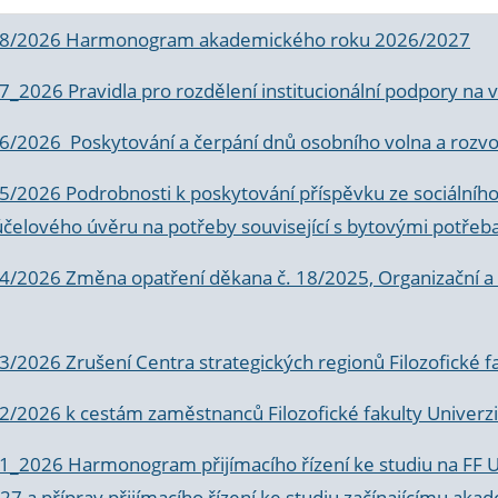
 8/2026 Harmonogram akademického roku 2026/2027
 7_2026 Pravidla pro rozdělení institucionální podpory n
6/2026 Poskytování a čerpání dnů osobního volna a rozvoje
 5/2026 Podrobnosti k poskytování příspěvku ze sociálníh
účelového úvěru na potřeby související s bytovými potřeb
 4/2026 Změna opatření děkana č. 18/2025, Organizační a p
3/2026 Zrušení Centra strategických regionů Filozofické f
 2/2026 k
cestám zaměstnanců Filozofické fakulty Univerzi
 1_2026 Harmonogram přijímacího řízení ke studiu na FF 
7 a příprav přijímacího řízení ke studiu začínajícímu 