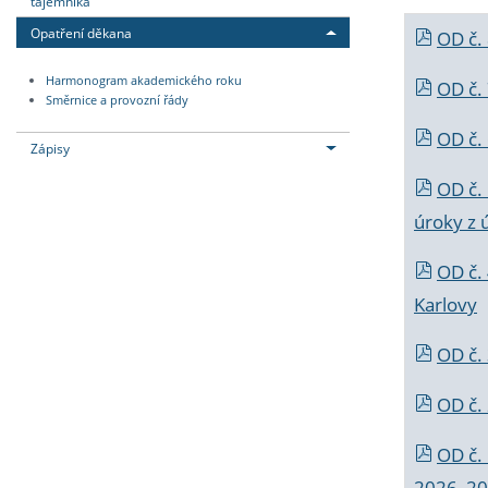
tajemníka
Opatření děkana
OD č.
Harmonogram akademického roku
OD č.
Směrnice a provozní řády
OD č. 
Zápisy
OD č.
úroky z 
OD č.
Karlovy
OD č. 
OD č.
OD č.
2026_202