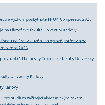
a vědu a výzkum poskytnuté FF UK_Co operatio 2026
 na Filozofické fakultě Univerzity Karlovy
o fondu na úroky z úvěru na bytové potřeby a na
ami v roce 2026
rovozní řád Knihovny Filozofické fakulty Univerzity
akulty Univerzity Karlovy
ty Karlovy
UK pro studium začínající akademickým rokem
akademickým rokem 2027_2028.pdf