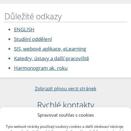
Důležité odkazy
ENGLISH
Studijní oddělení
SIS, webové aplikace, eLearning
Katedry, ústavy a další pracoviště
Harmonogram ak. roku
Zobrazit plnou verzi stránek
Rychlé kontakty
Spravovat souhlas s cookies
Filozofická fakulta
Univerzita Karlova
Tyto webové stránky používají soubory cookies a další sledovací nástroje
nám. Jana Palacha 1/2