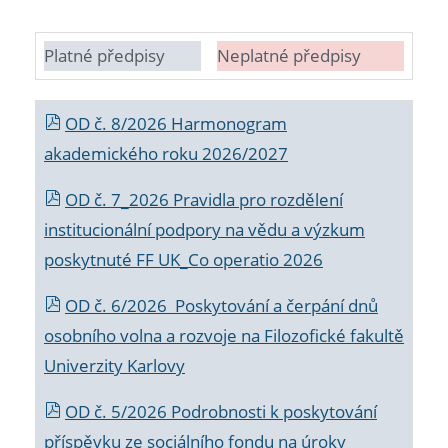
Platné předpisy
Neplatné předpisy
OD č. 8/2026 Harmonogram
akademického roku 2026/2027
OD č. 7_2026 Pravidla pro rozdělení
institucionální podpory na vědu a výzkum
poskytnuté FF UK_Co operatio 2026
OD č. 6/2026 Poskytování a čerpání dnů
osobního volna a rozvoje na Filozofické fakultě
Univerzity Karlovy
OD č. 5/2026 Podrobnosti k poskytování
příspěvku ze sociálního fondu na úroky