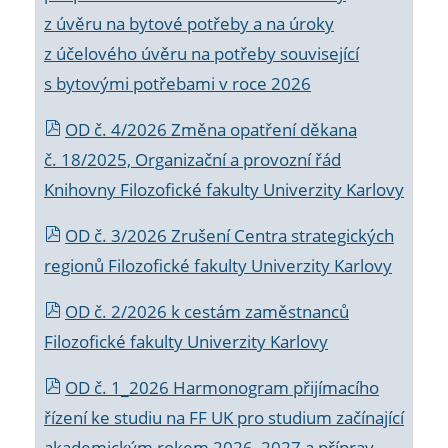
z úvěru na bytové potřeby a na úroky
z účelového úvěru na potřeby související
s bytovými potřebami v roce 2026
OD č. 4/2026 Změna opatření děkana
č. 18/2025, Organizační a provozní řád
Knihovny Filozofické fakulty Univerzity Karlovy
OD č. 3/2026 Zrušení Centra strategických
regionů Filozofické fakulty Univerzity Karlovy
OD č. 2/2026 k
cestám zaměstnanců
Filozofické fakulty Univerzity Karlovy
OD č. 1_2026 Harmonogram přijímacího
řízení ke studiu na FF UK pro studium začínající
akademickým rokem 2026_2027 a příprav