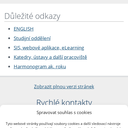
Důležité odkazy
ENGLISH
Studijní oddělení
SIS, webové aplikace, eLearning
Katedry, ústavy a další pracoviště
Harmonogram ak. roku
Zobrazit plnou verzi stránek
Rychlé kontakty
Spravovat souhlas s cookies
Filozofická fakulta
Univerzita Karlova
Tyto webové stránky používají soubory cookies a další sledovací nástroje
nám. Jana Palacha 1/2