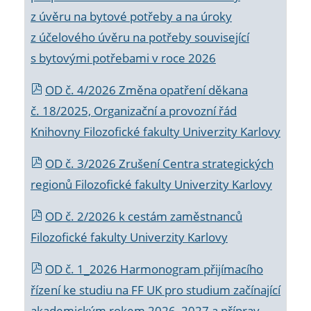
z úvěru na bytové potřeby a na úroky
z účelového úvěru na potřeby související
s bytovými potřebami v roce 2026
OD č. 4/2026 Změna opatření děkana
č. 18/2025, Organizační a provozní řád
Knihovny Filozofické fakulty Univerzity Karlovy
OD č. 3/2026 Zrušení Centra strategických
regionů Filozofické fakulty Univerzity Karlovy
OD č. 2/2026 k
cestám zaměstnanců
Filozofické fakulty Univerzity Karlovy
OD č. 1_2026 Harmonogram přijímacího
řízení ke studiu na FF UK pro studium začínající
akademickým rokem 2026_2027 a příprav