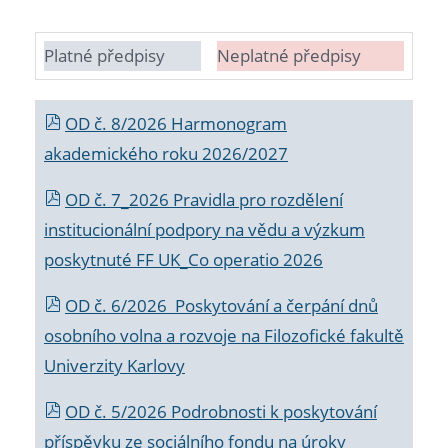
Platné předpisy
Neplatné předpisy
OD č. 8/2026 Harmonogram
akademického roku 2026/2027
OD č. 7_2026 Pravidla pro rozdělení
institucionální podpory na vědu a výzkum
poskytnuté FF UK_Co operatio 2026
OD č. 6/2026 Poskytování a čerpání dnů
osobního volna a rozvoje na Filozofické fakultě
Univerzity Karlovy
OD č. 5/2026 Podrobnosti k poskytování
příspěvku ze sociálního fondu na úroky