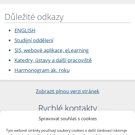
Důležité odkazy
ENGLISH
Studijní oddělení
SIS, webové aplikace, eLearning
Katedry, ústavy a další pracoviště
Harmonogram ak. roku
Zobrazit plnou verzi stránek
Rychlé kontakty
Spravovat souhlas s cookies
Filozofická fakulta
Univerzita Karlova
Tyto webové stránky používají soubory cookies a další sledovací nástroje
nám. Jana Palacha 1/2