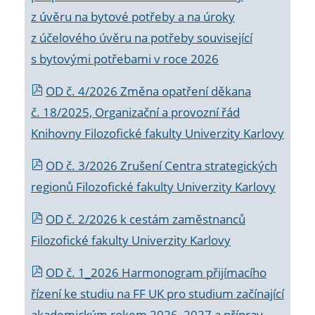
z úvěru na bytové potřeby a na úroky
z účelového úvěru na potřeby související
s bytovými potřebami v roce 2026
OD č. 4/2026 Změna opatření děkana
č. 18/2025, Organizační a provozní řád
Knihovny Filozofické fakulty Univerzity Karlovy
OD č. 3/2026 Zrušení Centra strategických
regionů Filozofické fakulty Univerzity Karlovy
OD č. 2/2026 k
cestám zaměstnanců
Filozofické fakulty Univerzity Karlovy
OD č. 1_2026 Harmonogram přijímacího
řízení ke studiu na FF UK pro studium začínající
akademickým rokem 2026_2027 a příprav