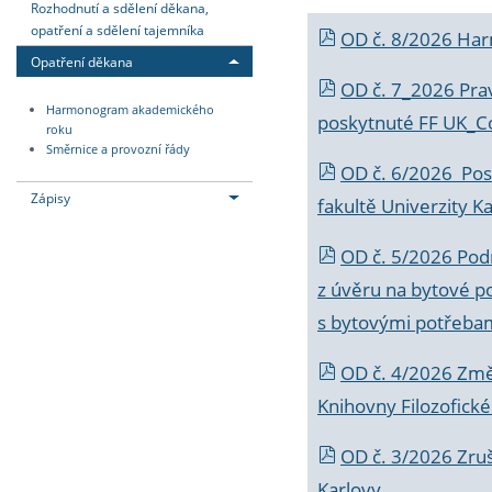
Rozhodnutí a sdělení děkana,
opatření a sdělení tajemníka
OD č. 8/2026 Ha
Opatření děkana
OD č. 7_2026 Prav
Harmonogram akademického
poskytnuté FF UK_C
roku
Směrnice a provozní řády
OD č. 6/2026 Posk
Zápisy
fakultě Univerzity K
OD č. 5/2026 Podr
z úvěru na bytové po
s bytovými potřebam
OD č. 4/2026 Změ
Knihovny Filozofické
OD č. 3/2026 Zruš
Karlovy