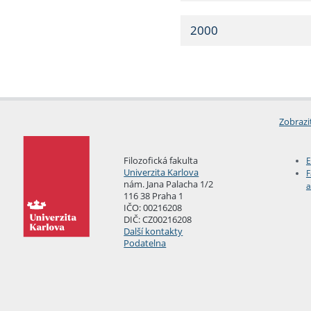
2000
Zobrazi
Filozofická fakulta
E
Univerzita Karlova
F
nám. Jana Palacha 1/2
a
116 38 Praha 1
IČO: 00216208
DIČ: CZ00216208
Další kontakty
Podatelna