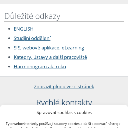
Důležité odkazy
ENGLISH
Studijní oddělení
SIS, webové aplikace, eLearning
Katedry, ústavy a další pracoviště
Harmonogram ak. roku
Zobrazit plnou verzi stránek
Rychlé kontakty
Spravovat souhlas s cookies
Filozofická fakulta
Univerzita Karlova
Tyto webové stránky používají soubory cookies a další sledovací nástroje
nám. Jana Palacha 1/2