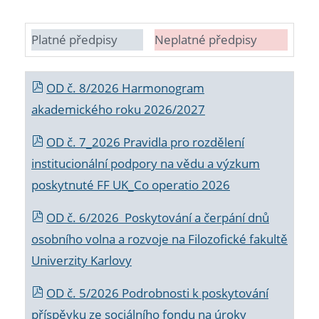
Platné předpisy
Neplatné předpisy
OD č. 8/2026 Harmonogram
akademického roku 2026/2027
OD č. 7_2026 Pravidla pro rozdělení
institucionální podpory na vědu a výzkum
poskytnuté FF UK_Co operatio 2026
OD č. 6/2026 Poskytování a čerpání dnů
osobního volna a rozvoje na Filozofické fakultě
Univerzity Karlovy
OD č. 5/2026 Podrobnosti k poskytování
příspěvku ze sociálního fondu na úroky