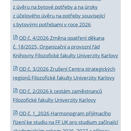
z úvěru na bytové potřeby a na úroky
z účelového úvěru na potřeby související
s bytovými potřebami v roce 2026
OD č. 4/2026 Změna opatření děkana
č. 18/2025, Organizační a provozní řád
Knihovny Filozofické fakulty Univerzity Karlovy
OD č. 3/2026 Zrušení Centra strategických
regionů Filozofické fakulty Univerzity Karlovy
OD č. 2/2026 k
cestám zaměstnanců
Filozofické fakulty Univerzity Karlovy
OD č. 1_2026 Harmonogram přijímacího
řízení ke studiu na FF UK pro studium začínající
akademickým rokem 2026_2027 a příprav