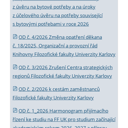
z úvěru na bytové potřeby a na úroky
z účelového úvěru na potřeby související
s bytovými potřebami v roce 2026
OD č. 4/2026 Změna opatření děkana
č. 18/2025, Organizační a provozní řád
Knihovny Filozofické fakulty Univerzity Karlovy
OD č. 3/2026 Zrušení Centra strategických
regionů Filozofické fakulty Univerzity Karlovy
OD č. 2/2026 k
cestám zaměstnanců
Filozofické fakulty Univerzity Karlovy
OD č. 1_2026 Harmonogram přijímacího
řízení ke studiu na FF UK pro studium začínající
akademickým rokem 2026_2027 a příprav