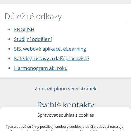
Důležité odkazy
ENGLISH
Studijní oddělení
SIS, webové aplikace, eLearning
Katedry, ústavy a další pracoviště
Harmonogram ak. roku
Zobrazit plnou verzi stránek
Rychlé kontakty
Spravovat souhlas s cookies
Filozofická fakulta
Univerzita Karlova
Tyto webové stránky používají soubory cookies a další sledovací nástroje
nám. Jana Palacha 1/2