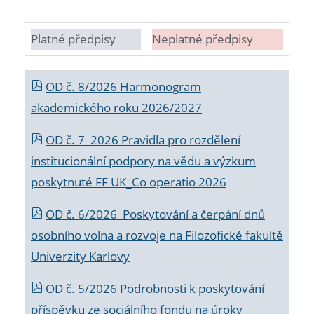
Platné předpisy
Neplatné předpisy
OD č. 8/2026 Harmonogram
akademického roku 2026/2027
OD č. 7_2026 Pravidla pro rozdělení
institucionální podpory na vědu a výzkum
poskytnuté FF UK_Co operatio 2026
OD č. 6/2026 Poskytování a čerpání dnů
osobního volna a rozvoje na Filozofické fakultě
Univerzity Karlovy
OD č. 5/2026 Podrobnosti k poskytování
příspěvku ze sociálního fondu na úroky