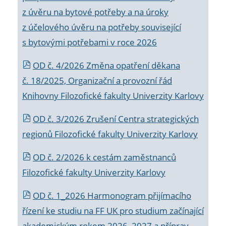
z úvěru na bytové potřeby a na úroky
z účelového úvěru na potřeby související
s bytovými potřebami v roce 2026
OD č. 4/2026 Změna opatření děkana
č. 18/2025, Organizační a provozní řád
Knihovny Filozofické fakulty Univerzity Karlovy
OD č. 3/2026 Zrušení Centra strategických
regionů Filozofické fakulty Univerzity Karlovy
OD č. 2/2026 k
cestám zaměstnanců
Filozofické fakulty Univerzity Karlovy
OD č. 1_2026 Harmonogram přijímacího
řízení ke studiu na FF UK pro studium začínající
akademickým rokem 2026_2027 a příprav