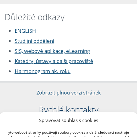
Důležité odkazy
ENGLISH
Studijní oddělení
SIS, webové aplikace, eLearning
Katedry, ústavy a další pracoviště
Harmonogram ak. roku
Zobrazit plnou verzi stránek
Rychlé kontakty
Spravovat souhlas s cookies
Filozofická fakulta
Univerzita Karlova
Tyto webové stránky používají soubory cookies a další sledovací nástroje
nám. Jana Palacha 1/2