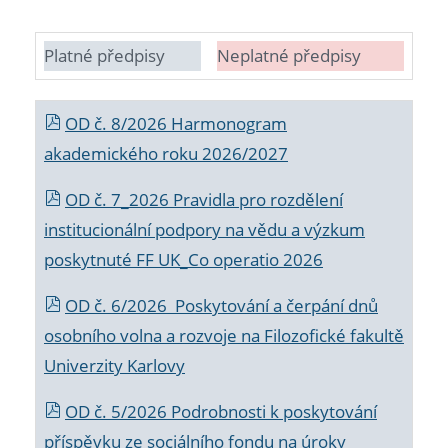
Platné předpisy
Neplatné předpisy
OD č. 8/2026 Harmonogram
akademického roku 2026/2027
OD č. 7_2026 Pravidla pro rozdělení
institucionální podpory na vědu a výzkum
poskytnuté FF UK_Co operatio 2026
OD č. 6/2026 Poskytování a čerpání dnů
osobního volna a rozvoje na Filozofické fakultě
Univerzity Karlovy
OD č. 5/2026 Podrobnosti k poskytování
příspěvku ze sociálního fondu na úroky