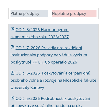
Platné předpisy
Neplatné předpisy
OD č. 8/2026 Harmonogram
akademického roku 2026/2027
OD č. 7_2026 Pravidla pro rozdělení
institucionální podpory na vědu a výzkum
poskytnuté FF UK_Co operatio 2026
OD č. 6/2026 Poskytování a čerpání dnů
osobního volna a rozvoje na Filozofické fakultě
Univerzity Karlovy
OD č. 5/2026 Podrobnosti k poskytování
příspěvku ze sociálního fondu na úroky