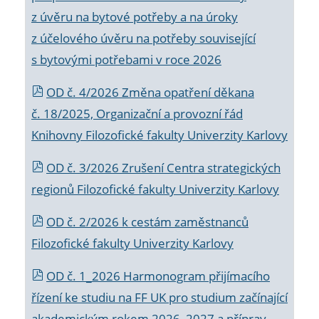
z úvěru na bytové potřeby a na úroky
z účelového úvěru na potřeby související
s bytovými potřebami v roce 2026
OD č. 4/2026 Změna opatření děkana
č. 18/2025, Organizační a provozní řád
Knihovny Filozofické fakulty Univerzity Karlovy
OD č. 3/2026 Zrušení Centra strategických
regionů Filozofické fakulty Univerzity Karlovy
OD č. 2/2026 k
cestám zaměstnanců
Filozofické fakulty Univerzity Karlovy
OD č. 1_2026 Harmonogram přijímacího
řízení ke studiu na FF UK pro studium začínající
akademickým rokem 2026_2027 a příprav