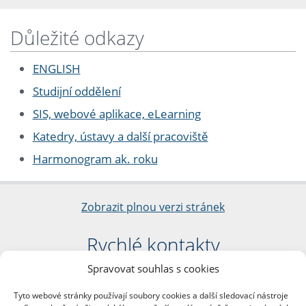
Důležité odkazy
ENGLISH
Studijní oddělení
SIS, webové aplikace, eLearning
Katedry, ústavy a další pracoviště
Harmonogram ak. roku
Zobrazit plnou verzi stránek
Rychlé kontakty
Spravovat souhlas s cookies
Filozofická fakulta
Univerzita Karlova
Tyto webové stránky používají soubory cookies a další sledovací nástroje
nám. Jana Palacha 1/2