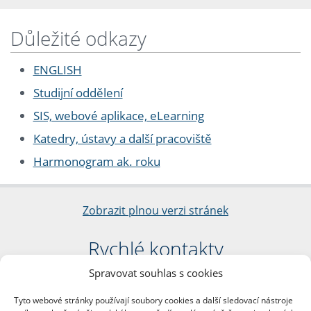
Důležité odkazy
ENGLISH
Studijní oddělení
SIS, webové aplikace, eLearning
Katedry, ústavy a další pracoviště
Harmonogram ak. roku
Zobrazit plnou verzi stránek
Rychlé kontakty
Spravovat souhlas s cookies
Filozofická fakulta
Univerzita Karlova
Tyto webové stránky používají soubory cookies a další sledovací nástroje
nám. Jana Palacha 1/2