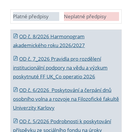
Platné předpisy
Neplatné předpisy
OD č. 8/2026 Harmonogram
akademického roku 2026/2027
OD č. 7_2026 Pravidla pro rozdělení
institucionální podpory na vědu a výzkum
poskytnuté FF UK_Co operatio 2026
OD č. 6/2026 Poskytování a čerpání dnů
osobního volna a rozvoje na Filozofické fakultě
Univerzity Karlovy
OD č. 5/2026 Podrobnosti k poskytování
příspěvku ze sociálního fondu na úroky