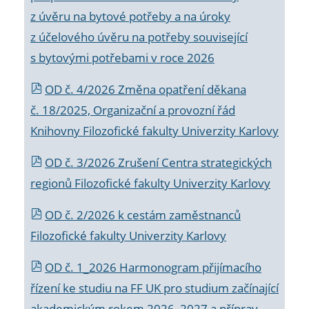
z úvěru na bytové potřeby a na úroky
z účelového úvěru na potřeby související
s bytovými potřebami v roce 2026
OD č. 4/2026 Změna opatření děkana
č. 18/2025, Organizační a provozní řád
Knihovny Filozofické fakulty Univerzity Karlovy
OD č. 3/2026 Zrušení Centra strategických
regionů Filozofické fakulty Univerzity Karlovy
OD č. 2/2026 k
cestám zaměstnanců
Filozofické fakulty Univerzity Karlovy
OD č. 1_2026 Harmonogram přijímacího
řízení ke studiu na FF UK pro studium začínající
akademickým rokem 2026_2027 a příprav