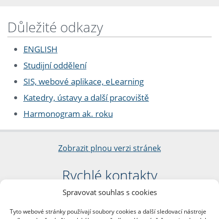
Důležité odkazy
ENGLISH
Studijní oddělení
SIS, webové aplikace, eLearning
Katedry, ústavy a další pracoviště
Harmonogram ak. roku
Zobrazit plnou verzi stránek
Rychlé kontakty
Spravovat souhlas s cookies
Filozofická fakulta
Univerzita Karlova
Tyto webové stránky používají soubory cookies a další sledovací nástroje
nám. Jana Palacha 1/2