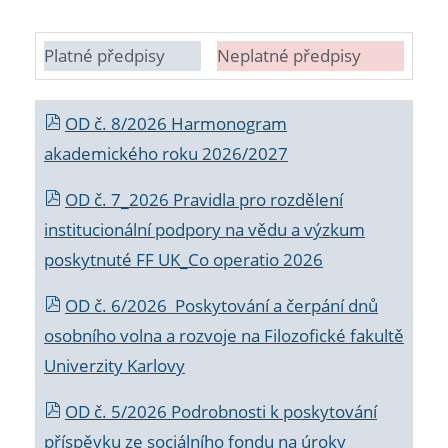
Platné předpisy
Neplatné předpisy
OD č. 8/2026 Harmonogram
akademického roku 2026/2027
OD č. 7_2026 Pravidla pro rozdělení
institucionální podpory na vědu a výzkum
poskytnuté FF UK_Co operatio 2026
OD č. 6/2026 Poskytování a čerpání dnů
osobního volna a rozvoje na Filozofické fakultě
Univerzity Karlovy
OD č. 5/2026 Podrobnosti k poskytování
příspěvku ze sociálního fondu na úroky