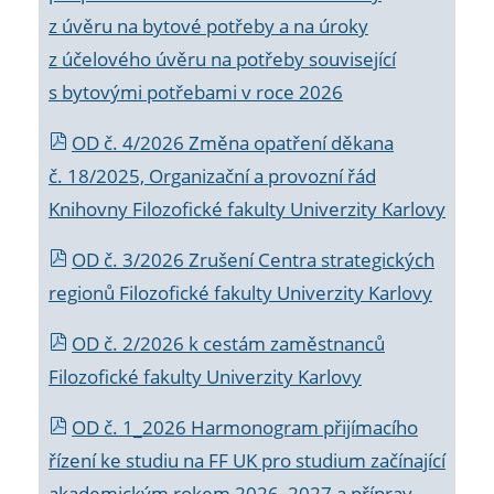
z úvěru na bytové potřeby a na úroky
z účelového úvěru na potřeby související
s bytovými potřebami v roce 2026
OD č. 4/2026 Změna opatření děkana
č. 18/2025, Organizační a provozní řád
Knihovny Filozofické fakulty Univerzity Karlovy
OD č. 3/2026 Zrušení Centra strategických
regionů Filozofické fakulty Univerzity Karlovy
OD č. 2/2026 k
cestám zaměstnanců
Filozofické fakulty Univerzity Karlovy
OD č. 1_2026 Harmonogram přijímacího
řízení ke studiu na FF UK pro studium začínající
akademickým rokem 2026_2027 a příprav