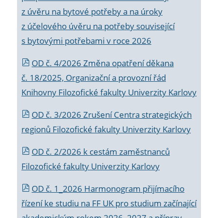
z úvěru na bytové potřeby a na úroky
z účelového úvěru na potřeby související
s bytovými potřebami v roce 2026
OD č. 4/2026 Změna opatření děkana
č. 18/2025, Organizační a provozní řád
Knihovny Filozofické fakulty Univerzity Karlovy
OD č. 3/2026 Zrušení Centra strategických
regionů Filozofické fakulty Univerzity Karlovy
OD č. 2/2026 k
cestám zaměstnanců
Filozofické fakulty Univerzity Karlovy
OD č. 1_2026 Harmonogram přijímacího
řízení ke studiu na FF UK pro studium začínající
akademickým rokem 2026_2027 a příprav