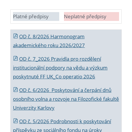
Platné předpisy
Neplatné předpisy
OD č. 8/2026 Harmonogram
akademického roku 2026/2027
OD č. 7_2026 Pravidla pro rozdělení
institucionální podpory na vědu a výzkum
poskytnuté FF UK_Co operatio 2026
OD č. 6/2026 Poskytování a čerpání dnů
osobního volna a rozvoje na Filozofické fakultě
Univerzity Karlovy
OD č. 5/2026 Podrobnosti k poskytování
příspěvku ze sociálního fondu na úroky