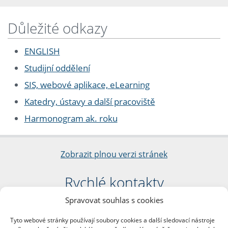
Důležité odkazy
ENGLISH
Studijní oddělení
SIS, webové aplikace, eLearning
Katedry, ústavy a další pracoviště
Harmonogram ak. roku
Zobrazit plnou verzi stránek
Rychlé kontakty
Spravovat souhlas s cookies
Filozofická fakulta
Univerzita Karlova
Tyto webové stránky používají soubory cookies a další sledovací nástroje
nám. Jana Palacha 1/2