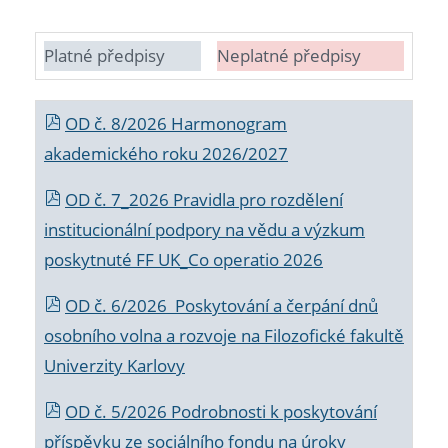
Platné předpisy
Neplatné předpisy
OD č. 8/2026 Harmonogram
akademického roku 2026/2027
OD č. 7_2026 Pravidla pro rozdělení
institucionální podpory na vědu a výzkum
poskytnuté FF UK_Co operatio 2026
OD č. 6/2026 Poskytování a čerpání dnů
osobního volna a rozvoje na Filozofické fakultě
Univerzity Karlovy
OD č. 5/2026 Podrobnosti k poskytování
příspěvku ze sociálního fondu na úroky