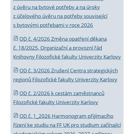
z úvěru na bytové potřeby a na úroky
z účelového úvěru na potřeby související
s bytovými potřebami v roce 2026
OD č. 4/2026 Změna opatření děkana
č. 18/2025, Organizační a provozní řád
Knihovny Filozofické fakulty Univerzity Karlovy
OD č. 3/2026 Zrušení Centra strategických
regionů Filozofické fakulty Univerzity Karlovy
OD č. 2/2026 k
cestám zaměstnanců
Filozofické fakulty Univerzity Karlovy
OD č. 1_2026 Harmonogram přijímacího
řízení ke studiu na FF UK pro studium začínající
akademickým rokem 2026_2027 a příprav