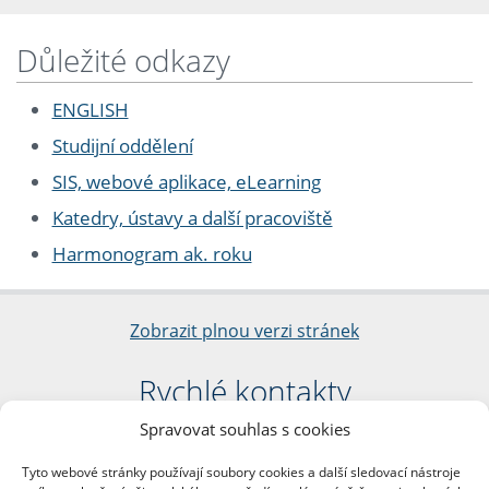
Důležité odkazy
ENGLISH
Studijní oddělení
SIS, webové aplikace, eLearning
Katedry, ústavy a další pracoviště
Harmonogram ak. roku
Zobrazit plnou verzi stránek
Rychlé kontakty
Spravovat souhlas s cookies
Filozofická fakulta
Univerzita Karlova
Tyto webové stránky používají soubory cookies a další sledovací nástroje
nám. Jana Palacha 1/2