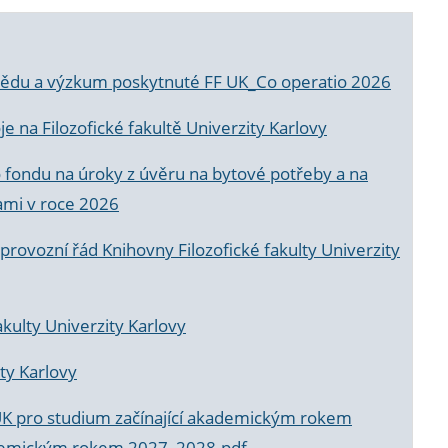
a vědu a výzkum poskytnuté FF UK_Co operatio 2026
 na Filozofické fakultě Univerzity Karlovy
o fondu na úroky z úvěru na bytové potřeby a na
ami v roce 2026
rovozní řád Knihovny Filozofické fakulty Univerzity
akulty Univerzity Karlovy
ty Karlovy
UK pro studium začínající akademickým rokem
akademickým rokem 2027_2028.pdf