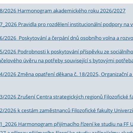
 8/2026 Harmonogram akademického roku 2026/2027
 7_2026 Pravidla pro rozdělení institucionální podpory n
6/2026 Poskytování a čerpání dnů osobního volna a rozvoje
 5/2026 Podrobnosti k poskytování příspěvku ze sociálníh
účelového úvěru na potřeby související s bytovými potřeb
 4/2026 Změna opatření děkana č. 18/2025, Organizační a p
3/2026 Zrušení Centra strategických regionů Filozofické f
 2/2026 k
cestám zaměstnanců Filozofické fakulty Univerzi
 1_2026 Harmonogram přijímacího řízení ke studiu na FF 
7 a příprav přijímacího řízení ke studiu začínajícímu 