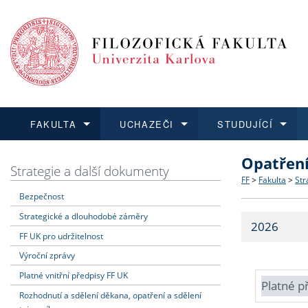
FAKULTA
UCHAZEČI
STUDUJÍCÍ
Opatřen
FAKULTA
UCHAZEČI
STUDUJÍCÍ
VĚDA A VÝZKUM
ZAHRANIČÍ
Struktura a
Co studova
Bakalářsk
O vědě a 
Aktuální n
Strategie a další dokumenty
FF
>
Fakulta
>
Str
Bezpečnost
Dozvědět se více
Podat přihlášku
Dozvědět se více
Dozvědět se více
Dozvědět se více
Strategie 
Učitelské 
Doktorské
Akademické
Vyjíždějící
Strategické a dlouhodobé záměry
2026
Podpora a
Informace 
Rigorózní 
Granty a p
Přijíždějíc
FF UK pro udržitelnost
Výroční zprávy
Absolventi
Vyjíždějíc
Platné vnitřní předpisy FF UK
Platné p
Rozhodnutí a sdělení děkana, opatření a sdělení
Fakultní š