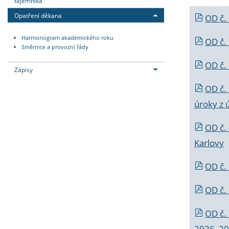
tajemníka
Opatření děkana
OD č.
Harmonogram akademického roku
OD č.
Směrnice a provozní řády
OD č. 
Zápisy
OD č.
úroky z 
OD č.
Karlovy
OD č. 
OD č.
OD č.
2026_202