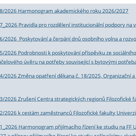
 8/2026 Harmonogram akademického roku 2026/2027
 7_2026 Pravidla pro rozdělení institucionální podpory n
6/2026 Poskytování a čerpání dnů osobního volna a rozvoje
 5/2026 Podrobnosti k poskytování příspěvku ze sociálníh
účelového úvěru na potřeby související s bytovými potřeb
 4/2026 Změna opatření děkana č. 18/2025, Organizační a p
3/2026 Zrušení Centra strategických regionů Filozofické f
 2/2026 k
cestám zaměstnanců Filozofické fakulty Univerzi
 1_2026 Harmonogram přijímacího řízení ke studiu na FF 
7 a příprav přijímacího řízení ke studiu začínajícímu 