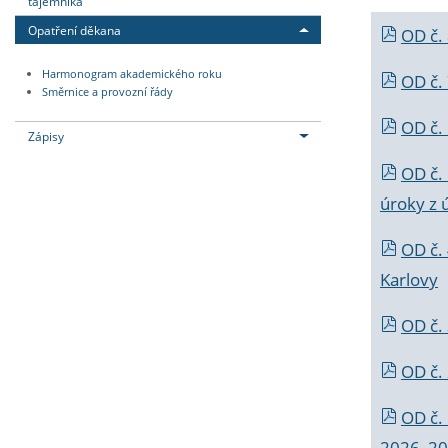
tajemníka
Opatření děkana
OD č.
Harmonogram akademického roku
OD č.
Směrnice a provozní řády
OD č. 
Zápisy
OD č.
úroky z 
OD č.
Karlovy
OD č. 
OD č.
OD č.
2026_202