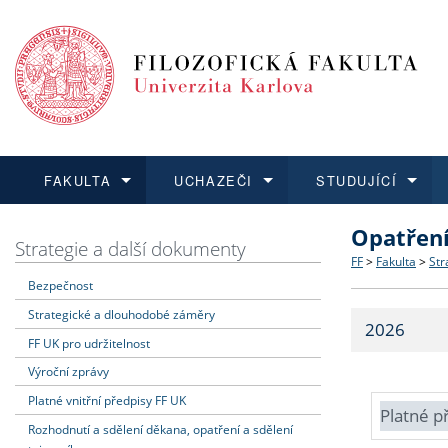
FAKULTA
UCHAZEČI
STUDUJÍCÍ
Opatřen
FAKULTA
UCHAZEČI
STUDUJÍCÍ
VĚDA A VÝZKUM
ZAHRANIČÍ
Struktura a
Co studova
Bakalářsk
O vědě a 
Aktuální n
Strategie a další dokumenty
FF
>
Fakulta
>
Str
Bezpečnost
Dozvědět se více
Podat přihlášku
Dozvědět se více
Dozvědět se více
Dozvědět se více
Strategie 
Učitelské 
Doktorské
Akademické
Vyjíždějící
Strategické a dlouhodobé záměry
2026
Podpora a
Informace 
Rigorózní 
Granty a p
Přijíždějíc
FF UK pro udržitelnost
Výroční zprávy
Absolventi
Vyjíždějíc
Platné vnitřní předpisy FF UK
Platné p
Rozhodnutí a sdělení děkana, opatření a sdělení
Fakultní š