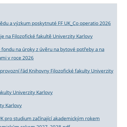
a vědu a výzkum poskytnuté FF UK_Co operatio 2026
 na Filozofické fakultě Univerzity Karlovy
o fondu na úroky z úvěru na bytové potřeby a na
ami v roce 2026
rovozní řád Knihovny Filozofické fakulty Univerzity
akulty Univerzity Karlovy
ty Karlovy
UK pro studium začínající akademickým rokem
akademickým rokem 2027_2028.pdf