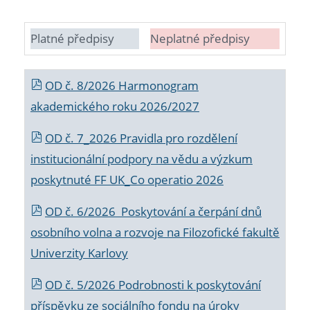
Platné předpisy
Neplatné předpisy
OD č. 8/2026 Harmonogram
akademického roku 2026/2027
OD č. 7_2026 Pravidla pro rozdělení
institucionální podpory na vědu a výzkum
poskytnuté FF UK_Co operatio 2026
OD č. 6/2026 Poskytování a čerpání dnů
osobního volna a rozvoje na Filozofické fakultě
Univerzity Karlovy
OD č. 5/2026 Podrobnosti k poskytování
příspěvku ze sociálního fondu na úroky