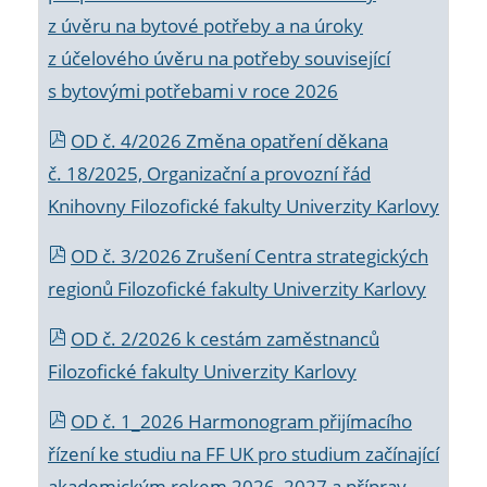
z úvěru na bytové potřeby a na úroky
z účelového úvěru na potřeby související
s bytovými potřebami v roce 2026
OD č. 4/2026 Změna opatření děkana
č. 18/2025, Organizační a provozní řád
Knihovny Filozofické fakulty Univerzity Karlovy
OD č. 3/2026 Zrušení Centra strategických
regionů Filozofické fakulty Univerzity Karlovy
OD č. 2/2026 k
cestám zaměstnanců
Filozofické fakulty Univerzity Karlovy
OD č. 1_2026 Harmonogram přijímacího
řízení ke studiu na FF UK pro studium začínající
akademickým rokem 2026_2027 a příprav