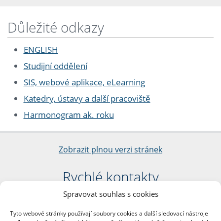
Důležité odkazy
ENGLISH
Studijní oddělení
SIS, webové aplikace, eLearning
Katedry, ústavy a další pracoviště
Harmonogram ak. roku
Zobrazit plnou verzi stránek
Rychlé kontakty
Spravovat souhlas s cookies
Filozofická fakulta
Univerzita Karlova
Tyto webové stránky používají soubory cookies a další sledovací nástroje
nám. Jana Palacha 1/2