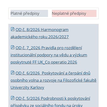
Platné předpisy
Neplatné předpisy
OD č. 8/2026 Harmonogram
akademického roku 2026/2027
OD č. 7_2026 Pravidla pro rozdělení
institucionální podpory na vědu a výzkum
poskytnuté FF UK_Co operatio 2026
OD č. 6/2026 Poskytování a čerpání dnů
osobního volna a rozvoje na Filozofické fakultě
Univerzity Karlovy
OD č. 5/2026 Podrobnosti k poskytování
příspěvku ze sociálního fondu na úroky