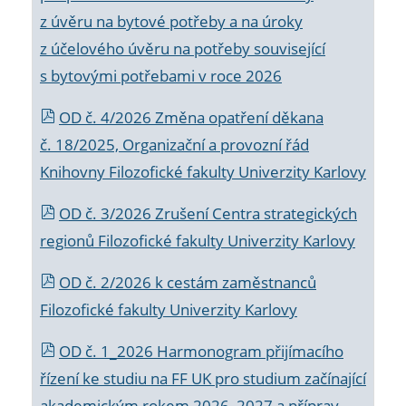
z úvěru na bytové potřeby a na úroky
z účelového úvěru na potřeby související
s bytovými potřebami v roce 2026
OD č. 4/2026 Změna opatření děkana
č. 18/2025, Organizační a provozní řád
Knihovny Filozofické fakulty Univerzity Karlovy
OD č. 3/2026 Zrušení Centra strategických
regionů Filozofické fakulty Univerzity Karlovy
OD č. 2/2026 k
cestám zaměstnanců
Filozofické fakulty Univerzity Karlovy
OD č. 1_2026 Harmonogram přijímacího
řízení ke studiu na FF UK pro studium začínající
akademickým rokem 2026_2027 a příprav