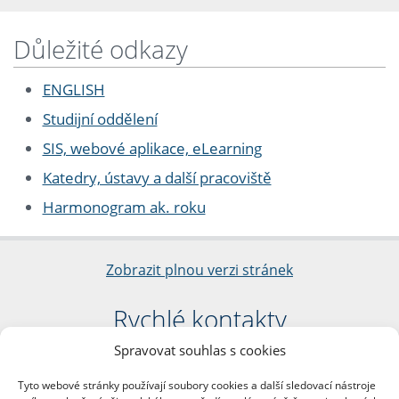
Důležité odkazy
ENGLISH
Studijní oddělení
SIS, webové aplikace, eLearning
Katedry, ústavy a další pracoviště
Harmonogram ak. roku
Zobrazit plnou verzi stránek
Rychlé kontakty
Spravovat souhlas s cookies
Filozofická fakulta
Univerzita Karlova
Tyto webové stránky používají soubory cookies a další sledovací nástroje
nám. Jana Palacha 1/2