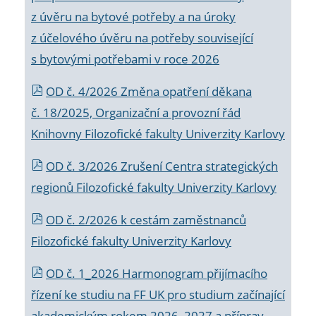
z úvěru na bytové potřeby a na úroky
z účelového úvěru na potřeby související
s bytovými potřebami v roce 2026
OD č. 4/2026 Změna opatření děkana
č. 18/2025, Organizační a provozní řád
Knihovny Filozofické fakulty Univerzity Karlovy
OD č. 3/2026 Zrušení Centra strategických
regionů Filozofické fakulty Univerzity Karlovy
OD č. 2/2026 k
cestám zaměstnanců
Filozofické fakulty Univerzity Karlovy
OD č. 1_2026 Harmonogram přijímacího
řízení ke studiu na FF UK pro studium začínající
akademickým rokem 2026_2027 a příprav