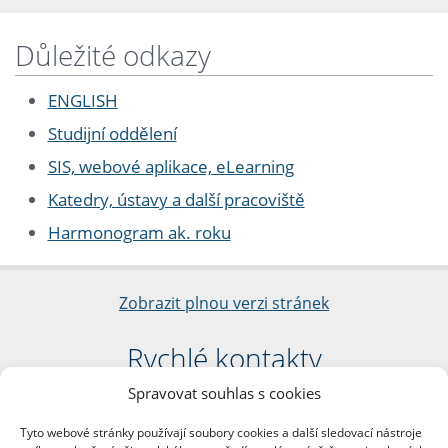
Důležité odkazy
ENGLISH
Studijní oddělení
SIS, webové aplikace, eLearning
Katedry, ústavy a další pracoviště
Harmonogram ak. roku
Zobrazit plnou verzi stránek
Rychlé kontakty
Spravovat souhlas s cookies
Filozofická fakulta
Univerzita Karlova
Tyto webové stránky používají soubory cookies a další sledovací nástroje
nám. Jana Palacha 1/2