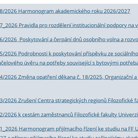
 8/2026 Harmonogram akademického roku 2026/2027
 7_2026 Pravidla pro rozdělení institucionální podpory n
6/2026 Poskytování a čerpání dnů osobního volna a rozvoje
 5/2026 Podrobnosti k poskytování příspěvku ze sociálníh
účelového úvěru na potřeby související s bytovými potřeb
 4/2026 Změna opatření děkana č. 18/2025, Organizační a p
3/2026 Zrušení Centra strategických regionů Filozofické f
 2/2026 k
cestám zaměstnanců Filozofické fakulty Univerzi
 1_2026 Harmonogram přijímacího řízení ke studiu na FF 
7 a příprav přijímacího řízení ke studiu začínajícímu 