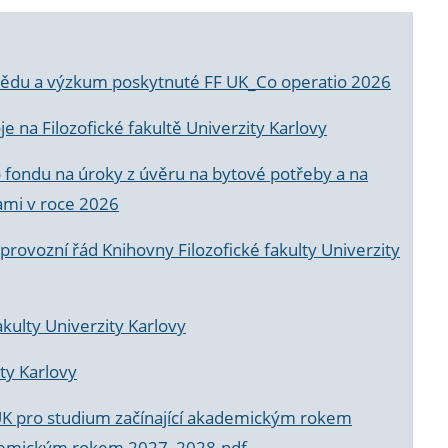
a vědu a výzkum poskytnuté FF UK_Co operatio 2026
 na Filozofické fakultě Univerzity Karlovy
o fondu na úroky z úvěru na bytové potřeby a na
ami v roce 2026
rovozní řád Knihovny Filozofické fakulty Univerzity
akulty Univerzity Karlovy
ty Karlovy
UK pro studium začínající akademickým rokem
akademickým rokem 2027_2028.pdf