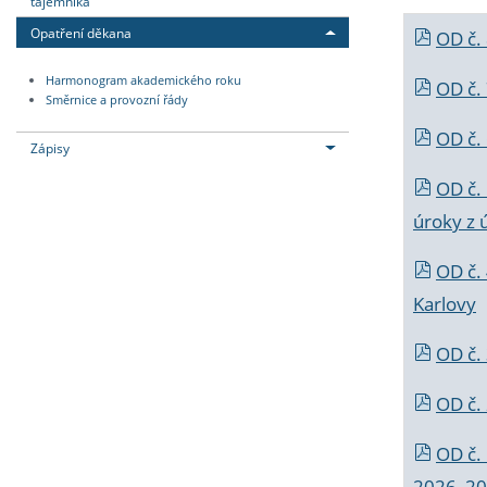
tajemníka
Opatření děkana
OD č.
Harmonogram akademického roku
OD č.
Směrnice a provozní řády
OD č. 
Zápisy
OD č.
úroky z 
OD č.
Karlovy
OD č. 
OD č.
OD č.
2026_202