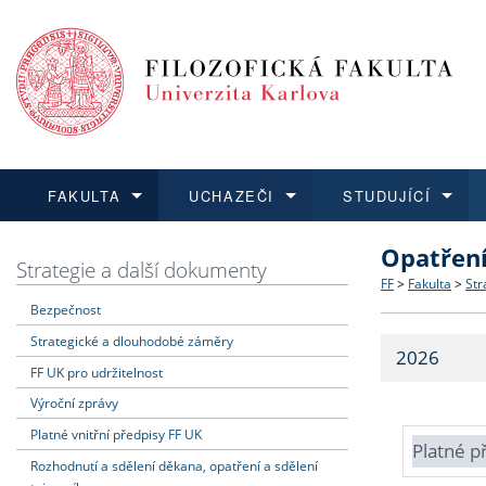
FAKULTA
UCHAZEČI
STUDUJÍCÍ
Opatřen
FAKULTA
UCHAZEČI
STUDUJÍCÍ
VĚDA A VÝZKUM
ZAHRANIČÍ
Struktura a
Co studova
Bakalářsk
O vědě a 
Aktuální n
Strategie a další dokumenty
FF
>
Fakulta
>
Str
Bezpečnost
Dozvědět se více
Podat přihlášku
Dozvědět se více
Dozvědět se více
Dozvědět se více
Strategie 
Učitelské 
Doktorské
Akademické
Vyjíždějící
Strategické a dlouhodobé záměry
2026
Podpora a
Informace 
Rigorózní 
Granty a p
Přijíždějíc
FF UK pro udržitelnost
Výroční zprávy
Absolventi
Vyjíždějíc
Platné vnitřní předpisy FF UK
Platné p
Rozhodnutí a sdělení děkana, opatření a sdělení
Fakultní š