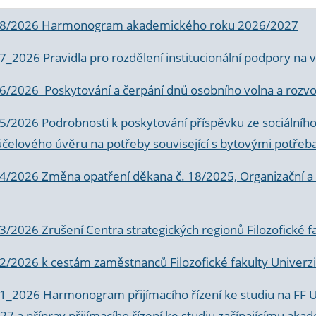
 8/2026 Harmonogram akademického roku 2026/2027
 7_2026 Pravidla pro rozdělení institucionální podpory n
6/2026 Poskytování a čerpání dnů osobního volna a rozvoje
 5/2026 Podrobnosti k poskytování příspěvku ze sociálníh
účelového úvěru na potřeby související s bytovými potřeb
 4/2026 Změna opatření děkana č. 18/2025, Organizační a p
3/2026 Zrušení Centra strategických regionů Filozofické f
 2/2026 k
cestám zaměstnanců Filozofické fakulty Univerzi
 1_2026 Harmonogram přijímacího řízení ke studiu na FF 
7 a příprav přijímacího řízení ke studiu začínajícímu 