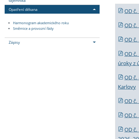
tajemníka
Opatření děkana
OD č.
Harmonogram akademického roku
OD č.
Směrnice a provozní řády
OD č. 
Zápisy
OD č.
úroky z 
OD č.
Karlovy
OD č. 
OD č.
OD č.
2026_202