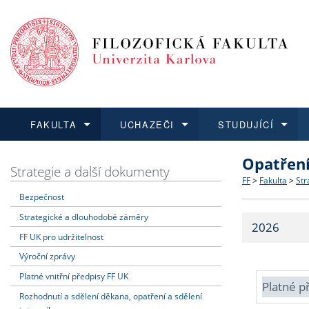
FAKULTA
UCHAZEČI
STUDUJÍCÍ
Opatřen
FAKULTA
UCHAZEČI
STUDUJÍCÍ
VĚDA A VÝZKUM
ZAHRANIČÍ
Struktura a
Co studova
Bakalářsk
O vědě a 
Aktuální n
Strategie a další dokumenty
FF
>
Fakulta
>
Str
Bezpečnost
Dozvědět se více
Podat přihlášku
Dozvědět se více
Dozvědět se více
Dozvědět se více
Strategie 
Učitelské 
Doktorské
Akademické
Vyjíždějící
Strategické a dlouhodobé záměry
2026
Podpora a
Informace 
Rigorózní 
Granty a p
Přijíždějíc
FF UK pro udržitelnost
Výroční zprávy
Absolventi
Vyjíždějíc
Platné vnitřní předpisy FF UK
Platné p
Rozhodnutí a sdělení děkana, opatření a sdělení
Fakultní š