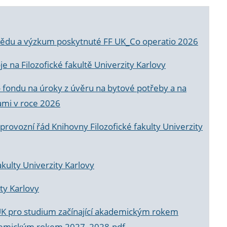
a vědu a výzkum poskytnuté FF UK_Co operatio 2026
 na Filozofické fakultě Univerzity Karlovy
o fondu na úroky z úvěru na bytové potřeby a na
ami v roce 2026
rovozní řád Knihovny Filozofické fakulty Univerzity
akulty Univerzity Karlovy
ty Karlovy
UK pro studium začínající akademickým rokem
akademickým rokem 2027_2028.pdf