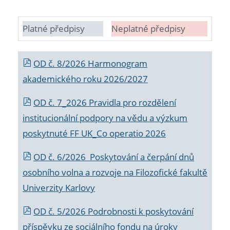
Platné předpisy
Neplatné předpisy
OD č. 8/2026 Harmonogram
akademického roku 2026/2027
OD č. 7_2026 Pravidla pro rozdělení
institucionální podpory na vědu a výzkum
poskytnuté FF UK_Co operatio 2026
OD č. 6/2026 Poskytování a čerpání dnů
osobního volna a rozvoje na Filozofické fakultě
Univerzity Karlovy
OD č. 5/2026 Podrobnosti k poskytování
příspěvku ze sociálního fondu na úroky