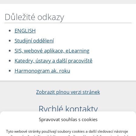
Důležité odkazy
ENGLISH
Studijní oddělení
SIS, webové aplikace, eLearning
Katedry, ústavy a další pracoviště
Harmonogram ak. roku
Zobrazit plnou verzi stránek
Rychlé kontakty
Spravovat souhlas s cookies
Filozofická fakulta
Univerzita Karlova
Tyto webové stránky používají soubory cookies a další sledovací nástroje
nám. Jana Palacha 1/2