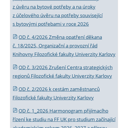
z úvěru na bytové potřeby a na úroky
z účelového úvěru na potřeby související
s bytovými potřebami v roce 2026
OD č. 4/2026 Změna opatření děkana
č. 18/2025, Organizační a provozní řád
Knihovny Filozofické fakulty Univerzity Karlovy
OD č. 3/2026 Zrušení Centra strategických
regionů Filozofické fakulty Univerzity Karlovy
OD č. 2/2026 k
cestám zaměstnanců
Filozofické fakulty Univerzity Karlovy
OD č. 1_2026 Harmonogram přijímacího
řízení ke studiu na FF UK pro studium začínající
akademickým rokem 2026_2027 a příprav