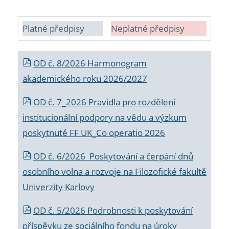
Platné předpisy
Neplatné předpisy
OD č. 8/2026 Harmonogram
akademického roku 2026/2027
OD č. 7_2026 Pravidla pro rozdělení
institucionální podpory na vědu a výzkum
poskytnuté FF UK_Co operatio 2026
OD č. 6/2026 Poskytování a čerpání dnů
osobního volna a rozvoje na Filozofické fakultě
Univerzity Karlovy
OD č. 5/2026 Podrobnosti k poskytování
příspěvku ze sociálního fondu na úroky