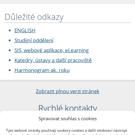
Důležité odkazy
ENGLISH
Studijní oddělení
SIS, webové aplikace, eLearning
Katedry, ústavy a další pracoviště
Harmonogram ak. roku
Zobrazit plnou verzi stránek
Rychlé kontakty
Spravovat souhlas s cookies
Filozofická fakulta
Univerzita Karlova
Tyto webové stránky používají soubory cookies a další sledovací nástroje
nám. Jana Palacha 1/2