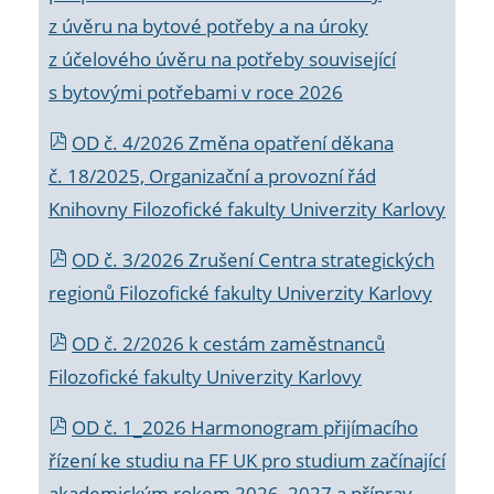
z úvěru na bytové potřeby a na úroky
z účelového úvěru na potřeby související
s bytovými potřebami v roce 2026
OD č. 4/2026 Změna opatření děkana
č. 18/2025, Organizační a provozní řád
Knihovny Filozofické fakulty Univerzity Karlovy
OD č. 3/2026 Zrušení Centra strategických
regionů Filozofické fakulty Univerzity Karlovy
OD č. 2/2026 k
cestám zaměstnanců
Filozofické fakulty Univerzity Karlovy
OD č. 1_2026 Harmonogram přijímacího
řízení ke studiu na FF UK pro studium začínající
akademickým rokem 2026_2027 a příprav