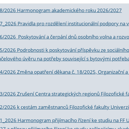
 8/2026 Harmonogram akademického roku 2026/2027
 7_2026 Pravidla pro rozdělení institucionální podpory n
6/2026 Poskytování a čerpání dnů osobního volna a rozvoje
 5/2026 Podrobnosti k poskytování příspěvku ze sociálníh
účelového úvěru na potřeby související s bytovými potřeb
 4/2026 Změna opatření děkana č. 18/2025, Organizační a p
3/2026 Zrušení Centra strategických regionů Filozofické f
 2/2026 k
cestám zaměstnanců Filozofické fakulty Univerzi
 1_2026 Harmonogram přijímacího řízení ke studiu na FF 
7 a příprav přijímacího řízení ke studiu začínajícímu 