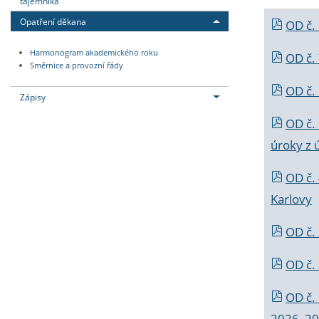
tajemníka
Opatření děkana
OD č.
Harmonogram akademického roku
OD č.
Směrnice a provozní řády
OD č. 
Zápisy
OD č.
úroky z 
OD č.
Karlovy
OD č. 
OD č.
OD č.
2026_202