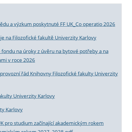
a vědu a výzkum poskytnuté FF UK_Co operatio 2026
 na Filozofické fakultě Univerzity Karlovy
o fondu na úroky z úvěru na bytové potřeby a na
ami v roce 2026
rovozní řád Knihovny Filozofické fakulty Univerzity
akulty Univerzity Karlovy
ty Karlovy
UK pro studium začínající akademickým rokem
akademickým rokem 2027_2028.pdf