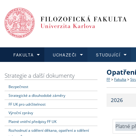
FAKULTA
UCHAZEČI
STUDUJÍCÍ
Opatřen
FAKULTA
UCHAZEČI
STUDUJÍCÍ
VĚDA A VÝZKUM
ZAHRANIČÍ
Struktura a
Co studova
Bakalářsk
O vědě a 
Aktuální n
Strategie a další dokumenty
FF
>
Fakulta
>
Str
Bezpečnost
Dozvědět se více
Podat přihlášku
Dozvědět se více
Dozvědět se více
Dozvědět se více
Strategie 
Učitelské 
Doktorské
Akademické
Vyjíždějící
Strategické a dlouhodobé záměry
2026
Podpora a
Informace 
Rigorózní 
Granty a p
Přijíždějíc
FF UK pro udržitelnost
Výroční zprávy
Absolventi
Vyjíždějíc
Platné vnitřní předpisy FF UK
Platné p
Rozhodnutí a sdělení děkana, opatření a sdělení
Fakultní š