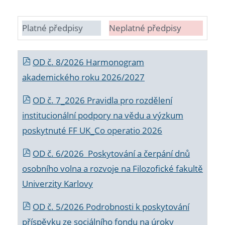
Platné předpisy
Neplatné předpisy
OD č. 8/2026 Harmonogram
akademického roku 2026/2027
OD č. 7_2026 Pravidla pro rozdělení
institucionální podpory na vědu a výzkum
poskytnuté FF UK_Co operatio 2026
OD č. 6/2026 Poskytování a čerpání dnů
osobního volna a rozvoje na Filozofické fakultě
Univerzity Karlovy
OD č. 5/2026 Podrobnosti k poskytování
příspěvku ze sociálního fondu na úroky