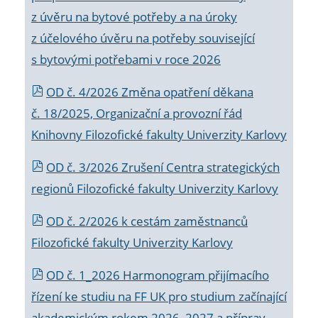
z úvěru na bytové potřeby a na úroky
z účelového úvěru na potřeby související
s bytovými potřebami v roce 2026
OD č. 4/2026 Změna opatření děkana
č. 18/2025, Organizační a provozní řád
Knihovny Filozofické fakulty Univerzity Karlovy
OD č. 3/2026 Zrušení Centra strategických
regionů Filozofické fakulty Univerzity Karlovy
OD č. 2/2026 k
cestám zaměstnanců
Filozofické fakulty Univerzity Karlovy
OD č. 1_2026 Harmonogram přijímacího
řízení ke studiu na FF UK pro studium začínající
akademickým rokem 2026_2027 a příprav