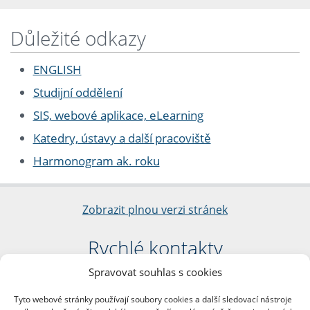
Důležité odkazy
ENGLISH
Studijní oddělení
SIS, webové aplikace, eLearning
Katedry, ústavy a další pracoviště
Harmonogram ak. roku
Zobrazit plnou verzi stránek
Rychlé kontakty
Spravovat souhlas s cookies
Filozofická fakulta
Univerzita Karlova
Tyto webové stránky používají soubory cookies a další sledovací nástroje
nám. Jana Palacha 1/2