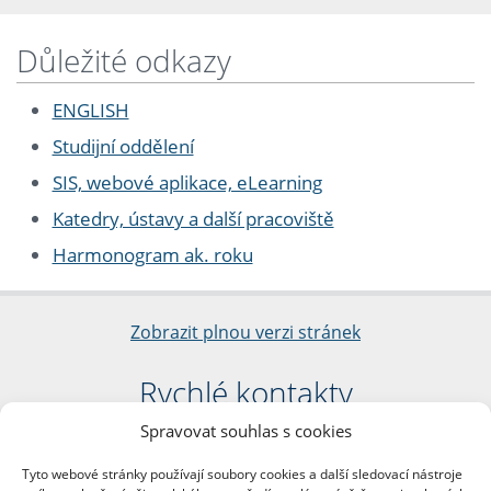
Důležité odkazy
ENGLISH
Studijní oddělení
SIS, webové aplikace, eLearning
Katedry, ústavy a další pracoviště
Harmonogram ak. roku
Zobrazit plnou verzi stránek
Rychlé kontakty
Spravovat souhlas s cookies
Filozofická fakulta
Univerzita Karlova
Tyto webové stránky používají soubory cookies a další sledovací nástroje
nám. Jana Palacha 1/2