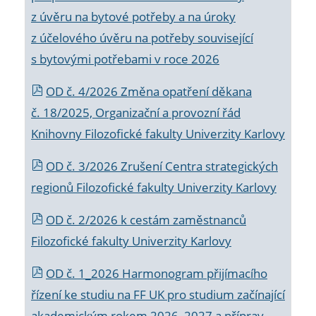
z úvěru na bytové potřeby a na úroky
z účelového úvěru na potřeby související
s bytovými potřebami v roce 2026
OD č. 4/2026 Změna opatření děkana
č. 18/2025, Organizační a provozní řád
Knihovny Filozofické fakulty Univerzity Karlovy
OD č. 3/2026 Zrušení Centra strategických
regionů Filozofické fakulty Univerzity Karlovy
OD č. 2/2026 k
cestám zaměstnanců
Filozofické fakulty Univerzity Karlovy
OD č. 1_2026 Harmonogram přijímacího
řízení ke studiu na FF UK pro studium začínající
akademickým rokem 2026_2027 a příprav