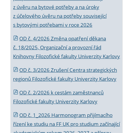
z úvěru na bytové potřeby a na úroky
z účelového úvěru na potřeby související
s bytovými potřebami v roce 2026
OD č. 4/2026 Změna opatření děkana
č. 18/2025, Organizační a provozní řád
Knihovny Filozofické fakulty Univerzity Karlovy
OD č. 3/2026 Zrušení Centra strategických
regionů Filozofické fakulty Univerzity Karlovy
OD č. 2/2026 k
cestám zaměstnanců
Filozofické fakulty Univerzity Karlovy
OD č. 1_2026 Harmonogram přijímacího
řízení ke studiu na FF UK pro studium začínající
akademickým rokem 2026_2027 a příprav