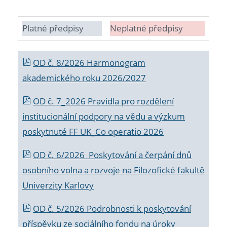
Platné předpisy
Neplatné předpisy
OD č. 8/2026 Harmonogram
akademického roku 2026/2027
OD č. 7_2026 Pravidla pro rozdělení
institucionální podpory na vědu a výzkum
poskytnuté FF UK_Co operatio 2026
OD č. 6/2026 Poskytování a čerpání dnů
osobního volna a rozvoje na Filozofické fakultě
Univerzity Karlovy
OD č. 5/2026 Podrobnosti k poskytování
příspěvku ze sociálního fondu na úroky