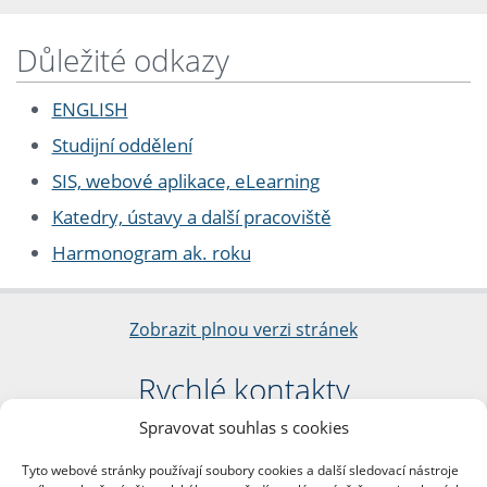
Důležité odkazy
ENGLISH
Studijní oddělení
SIS, webové aplikace, eLearning
Katedry, ústavy a další pracoviště
Harmonogram ak. roku
Zobrazit plnou verzi stránek
Rychlé kontakty
Spravovat souhlas s cookies
Filozofická fakulta
Univerzita Karlova
Tyto webové stránky používají soubory cookies a další sledovací nástroje
nám. Jana Palacha 1/2