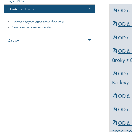
tajemníka
Opatření děkana
OD č.
Harmonogram akademického roku
OD č.
Směrnice a provozní řády
OD č. 
Zápisy
OD č.
úroky z 
OD č.
Karlovy
OD č. 
OD č.
OD č.
2026_202