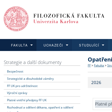
FAKULTA
UCHAZEČI
STUDUJÍCÍ
Opatřen
FAKULTA
UCHAZEČI
STUDUJÍCÍ
VĚDA A VÝZKUM
ZAHRANIČÍ
Struktura a
Co studova
Bakalářsk
O vědě a 
Aktuální n
Strategie a další dokumenty
FF
>
Fakulta
>
Str
Bezpečnost
Dozvědět se více
Podat přihlášku
Dozvědět se více
Dozvědět se více
Dozvědět se více
Strategie 
Učitelské 
Doktorské
Akademické
Vyjíždějící
Strategické a dlouhodobé záměry
2026
Podpora a
Informace 
Rigorózní 
Granty a p
Přijíždějíc
FF UK pro udržitelnost
Výroční zprávy
Absolventi
Vyjíždějíc
Platné vnitřní předpisy FF UK
Platné p
Rozhodnutí a sdělení děkana, opatření a sdělení
Fakultní š