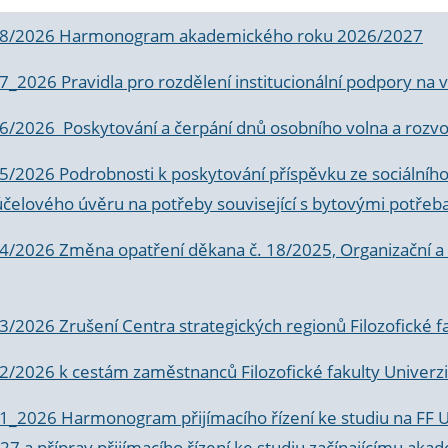
 8/2026 Harmonogram akademického roku 2026/2027
 7_2026 Pravidla pro rozdělení institucionální podpory n
6/2026 Poskytování a čerpání dnů osobního volna a rozvoje
 5/2026 Podrobnosti k poskytování příspěvku ze sociálníh
účelového úvěru na potřeby související s bytovými potřeb
 4/2026 Změna opatření děkana č. 18/2025, Organizační a p
3/2026 Zrušení Centra strategických regionů Filozofické f
 2/2026 k
cestám zaměstnanců Filozofické fakulty Univerzi
 1_2026 Harmonogram přijímacího řízení ke studiu na FF 
7 a příprav přijímacího řízení ke studiu začínajícímu 