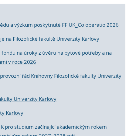
a vědu a výzkum poskytnuté FF UK_Co operatio 2026
 na Filozofické fakultě Univerzity Karlovy
o fondu na úroky z úvěru na bytové potřeby a na
ami v roce 2026
rovozní řád Knihovny Filozofické fakulty Univerzity
akulty Univerzity Karlovy
ty Karlovy
UK pro studium začínající akademickým rokem
akademickým rokem 2027_2028.pdf