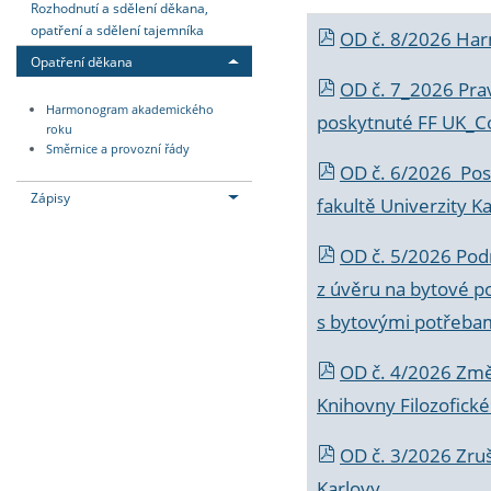
Rozhodnutí a sdělení děkana,
opatření a sdělení tajemníka
OD č. 8/2026 Ha
Opatření děkana
OD č. 7_2026 Prav
Harmonogram akademického
poskytnuté FF UK_C
roku
Směrnice a provozní řády
OD č. 6/2026 Posk
Zápisy
fakultě Univerzity K
OD č. 5/2026 Podr
z úvěru na bytové po
s bytovými potřebam
OD č. 4/2026 Změ
Knihovny Filozofické
OD č. 3/2026 Zruš
Karlovy