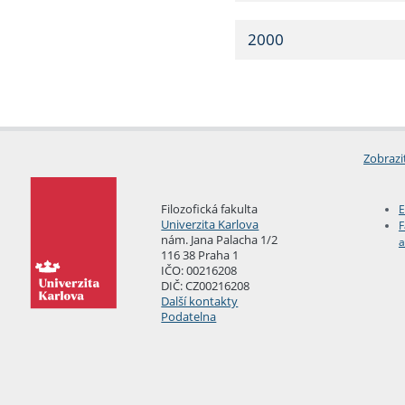
2000
Zobrazi
Filozofická fakulta
E
Univerzita Karlova
F
nám. Jana Palacha 1/2
a
116 38 Praha 1
IČO: 00216208
DIČ: CZ00216208
Další kontakty
Podatelna