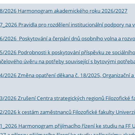
 8/2026 Harmonogram akademického roku 2026/2027
 7_2026 Pravidla pro rozdělení institucionální podpory n
6/2026 Poskytování a čerpání dnů osobního volna a rozvoje
 5/2026 Podrobnosti k poskytování příspěvku ze sociálníh
účelového úvěru na potřeby související s bytovými potřeb
 4/2026 Změna opatření děkana č. 18/2025, Organizační a p
3/2026 Zrušení Centra strategických regionů Filozofické f
 2/2026 k
cestám zaměstnanců Filozofické fakulty Univerzi
 1_2026 Harmonogram přijímacího řízení ke studiu na FF 
7 a příprav přijímacího řízení ke studiu začínajícímu 