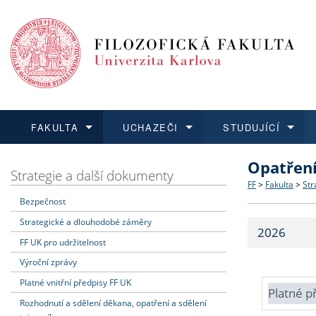
FAKULTA
UCHAZEČI
STUDUJÍCÍ
Opatřen
FAKULTA
UCHAZEČI
STUDUJÍCÍ
VĚDA A VÝZKUM
ZAHRANIČÍ
Struktura a
Co studova
Bakalářsk
O vědě a 
Aktuální n
Strategie a další dokumenty
FF
>
Fakulta
>
Str
Bezpečnost
Dozvědět se více
Podat přihlášku
Dozvědět se více
Dozvědět se více
Dozvědět se více
Strategie 
Učitelské 
Doktorské
Akademické
Vyjíždějící
Strategické a dlouhodobé záměry
2026
Podpora a
Informace 
Rigorózní 
Granty a p
Přijíždějíc
FF UK pro udržitelnost
Výroční zprávy
Absolventi
Vyjíždějíc
Platné vnitřní předpisy FF UK
Platné p
Rozhodnutí a sdělení děkana, opatření a sdělení
Fakultní š