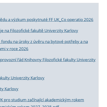
a vědu a výzkum poskytnuté FF UK_Co operatio 2026
 na Filozofické fakultě Univerzity Karlovy
o fondu na úroky z úvěru na bytové potřeby a na
ami v roce 2026
rovozní řád Knihovny Filozofické fakulty Univerzity
akulty Univerzity Karlovy
ty Karlovy
UK pro studium začínající akademickým rokem
akademickým rokem 2027_2028.pdf