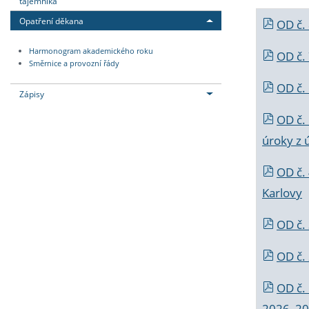
tajemníka
Opatření děkana
OD č.
Harmonogram akademického roku
OD č.
Směrnice a provozní řády
OD č. 
Zápisy
OD č.
úroky z 
OD č.
Karlovy
OD č. 
OD č.
OD č.
2026_202