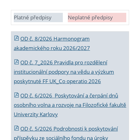
Platné předpisy
Neplatné předpisy
OD č. 8/2026 Harmonogram
akademického roku 2026/2027
OD č. 7_2026 Pravidla pro rozdělení
institucionální podpory na vědu a výzkum
poskytnuté FF UK_Co operatio 2026
OD č. 6/2026 Poskytování a čerpání dnů
osobního volna a rozvoje na Filozofické fakultě
Univerzity Karlovy
OD č. 5/2026 Podrobnosti k poskytování
příspěvku ze sociálního fondu na úroky