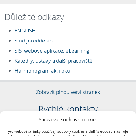
Důležité odkazy
ENGLISH
Studijní oddělení
SIS, webové aplikace, eLearning
Katedry, ústavy a další pracoviště
Harmonogram ak. roku
Zobrazit plnou verzi stránek
Rychlé kontakty
Spravovat souhlas s cookies
Filozofická fakulta
Univerzita Karlova
Tyto webové stránky používají soubory cookies a další sledovací nástroje
nám. Jana Palacha 1/2