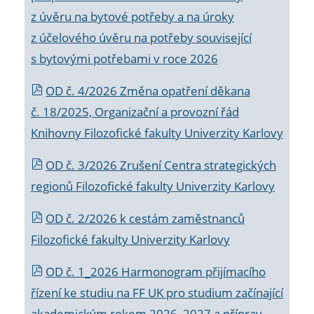
z úvěru na bytové potřeby a na úroky
z účelového úvěru na potřeby související
s bytovými potřebami v roce 2026
OD č. 4/2026 Změna opatření děkana
č. 18/2025, Organizační a provozní řád
Knihovny Filozofické fakulty Univerzity Karlovy
OD č. 3/2026 Zrušení Centra strategických
regionů Filozofické fakulty Univerzity Karlovy
OD č. 2/2026 k
cestám zaměstnanců
Filozofické fakulty Univerzity Karlovy
OD č. 1_2026 Harmonogram přijímacího
řízení ke studiu na FF UK pro studium začínající
akademickým rokem 2026_2027 a příprav