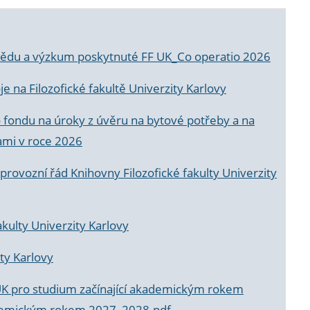
a vědu a výzkum poskytnuté FF UK_Co operatio 2026
 na Filozofické fakultě Univerzity Karlovy
o fondu na úroky z úvěru na bytové potřeby a na
ami v roce 2026
rovozní řád Knihovny Filozofické fakulty Univerzity
akulty Univerzity Karlovy
ty Karlovy
UK pro studium začínající akademickým rokem
akademickým rokem 2027_2028.pdf