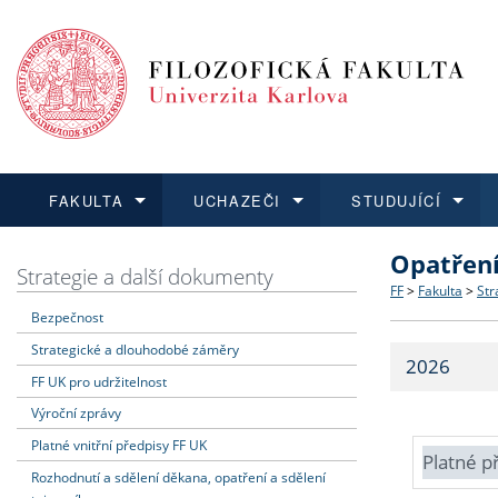
FAKULTA
UCHAZEČI
STUDUJÍCÍ
Opatřen
FAKULTA
UCHAZEČI
STUDUJÍCÍ
VĚDA A VÝZKUM
ZAHRANIČÍ
Struktura a
Co studova
Bakalářsk
O vědě a 
Aktuální n
Strategie a další dokumenty
FF
>
Fakulta
>
Str
Bezpečnost
Dozvědět se více
Podat přihlášku
Dozvědět se více
Dozvědět se více
Dozvědět se více
Strategie 
Učitelské 
Doktorské
Akademické
Vyjíždějící
Strategické a dlouhodobé záměry
2026
Podpora a
Informace 
Rigorózní 
Granty a p
Přijíždějíc
FF UK pro udržitelnost
Výroční zprávy
Absolventi
Vyjíždějíc
Platné vnitřní předpisy FF UK
Platné p
Rozhodnutí a sdělení děkana, opatření a sdělení
Fakultní š