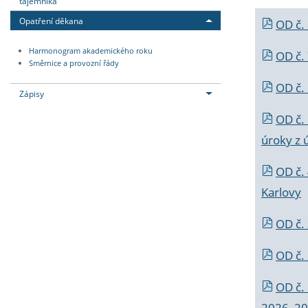
tajemníka
Opatření děkana
OD č.
Harmonogram akademického roku
OD č.
Směrnice a provozní řády
OD č. 
Zápisy
OD č.
úroky z 
OD č.
Karlovy
OD č. 
OD č.
OD č.
2026_202