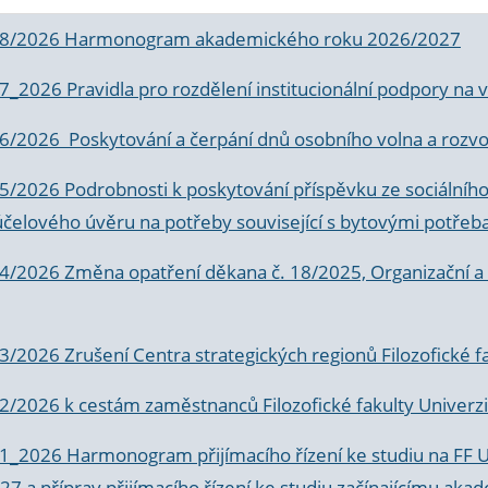
 8/2026 Harmonogram akademického roku 2026/2027
 7_2026 Pravidla pro rozdělení institucionální podpory n
6/2026 Poskytování a čerpání dnů osobního volna a rozvoje
 5/2026 Podrobnosti k poskytování příspěvku ze sociálníh
účelového úvěru na potřeby související s bytovými potřeb
 4/2026 Změna opatření děkana č. 18/2025, Organizační a p
3/2026 Zrušení Centra strategických regionů Filozofické f
 2/2026 k
cestám zaměstnanců Filozofické fakulty Univerzi
 1_2026 Harmonogram přijímacího řízení ke studiu na FF 
7 a příprav přijímacího řízení ke studiu začínajícímu 