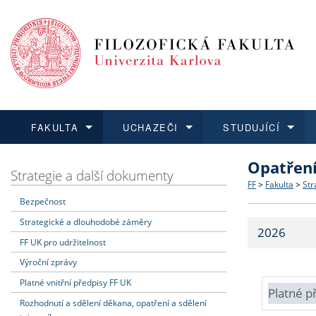
FAKULTA
UCHAZEČI
STUDUJÍCÍ
Opatřen
FAKULTA
UCHAZEČI
STUDUJÍCÍ
VĚDA A VÝZKUM
ZAHRANIČÍ
Struktura a
Co studova
Bakalářsk
O vědě a 
Aktuální n
Strategie a další dokumenty
FF
>
Fakulta
>
Str
Bezpečnost
Dozvědět se více
Podat přihlášku
Dozvědět se více
Dozvědět se více
Dozvědět se více
Strategie 
Učitelské 
Doktorské
Akademické
Vyjíždějící
Strategické a dlouhodobé záměry
2026
Podpora a
Informace 
Rigorózní 
Granty a p
Přijíždějíc
FF UK pro udržitelnost
Výroční zprávy
Absolventi
Vyjíždějíc
Platné vnitřní předpisy FF UK
Platné p
Rozhodnutí a sdělení děkana, opatření a sdělení
Fakultní š