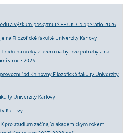
a vědu a výzkum poskytnuté FF UK_Co operatio 2026
 na Filozofické fakultě Univerzity Karlovy
o fondu na úroky z úvěru na bytové potřeby a na
ami v roce 2026
rovozní řád Knihovny Filozofické fakulty Univerzity
akulty Univerzity Karlovy
ty Karlovy
UK pro studium začínající akademickým rokem
akademickým rokem 2027_2028.pdf