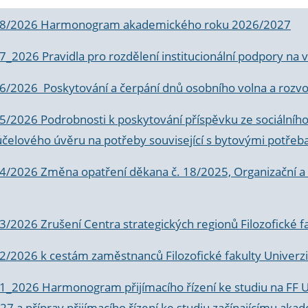
 8/2026 Harmonogram akademického roku 2026/2027
 7_2026 Pravidla pro rozdělení institucionální podpory n
6/2026 Poskytování a čerpání dnů osobního volna a rozvoje
 5/2026 Podrobnosti k poskytování příspěvku ze sociálníh
účelového úvěru na potřeby související s bytovými potřeb
 4/2026 Změna opatření děkana č. 18/2025, Organizační a p
3/2026 Zrušení Centra strategických regionů Filozofické f
 2/2026 k
cestám zaměstnanců Filozofické fakulty Univerzi
 1_2026 Harmonogram přijímacího řízení ke studiu na FF 
7 a příprav přijímacího řízení ke studiu začínajícímu 