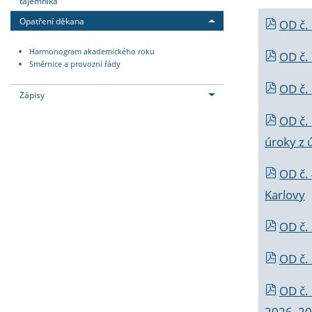
tajemníka
Opatření děkana
OD č.
Harmonogram akademického roku
OD č.
Směrnice a provozní řády
OD č. 
Zápisy
OD č.
úroky z 
OD č.
Karlovy
OD č. 
OD č.
OD č.
2026_202