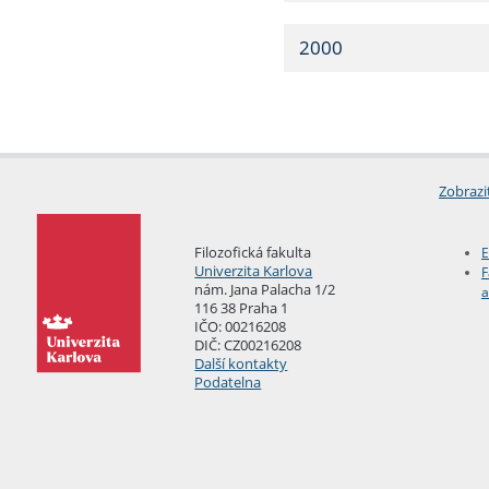
2000
Zobrazi
Filozofická fakulta
E
Univerzita Karlova
F
nám. Jana Palacha 1/2
a
116 38 Praha 1
IČO: 00216208
DIČ: CZ00216208
Další kontakty
Podatelna