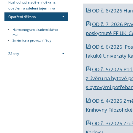
Rozhodnutí a sdělení děkana,
opatření a sdělení tajemníka
OD č. 8/2026 Ha
Opatření děkana
OD č. 7_2026 Prav
Harmonogram akademického
poskytnuté FF UK_C
roku
Směrnice a provozní řády
OD č. 6/2026 Posk
Zápisy
fakultě Univerzity K
OD č. 5/2026 Podr
z úvěru na bytové po
s bytovými potřebam
OD č. 4/2026 Změ
Knihovny Filozofické
OD č. 3/2026 Zruš
Karlovy