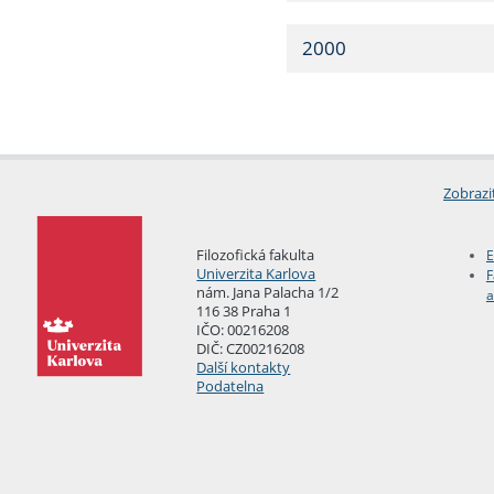
2000
Zobrazi
Filozofická fakulta
E
Univerzita Karlova
F
nám. Jana Palacha 1/2
a
116 38 Praha 1
IČO: 00216208
DIČ: CZ00216208
Další kontakty
Podatelna