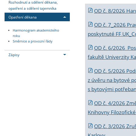
Rozhodnutí a sdělení děkana,
opatření a sdělení tajemníka
OD č. 8/2026 Ha
Opatření děkana
OD č. 7_2026 Prav
Harmonogram akademického
poskytnuté FF UK_C
roku
Směrnice a provozní řády
OD č. 6/2026 Posk
Zápisy
fakultě Univerzity K
OD č. 5/2026 Podr
z úvěru na bytové po
s bytovými potřebam
OD č. 4/2026 Změ
Knihovny Filozofické
OD č. 3/2026 Zruš
Karlovy