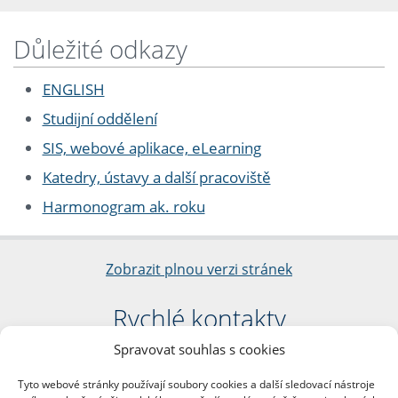
Důležité odkazy
ENGLISH
Studijní oddělení
SIS, webové aplikace, eLearning
Katedry, ústavy a další pracoviště
Harmonogram ak. roku
Zobrazit plnou verzi stránek
Rychlé kontakty
Spravovat souhlas s cookies
Filozofická fakulta
Univerzita Karlova
Tyto webové stránky používají soubory cookies a další sledovací nástroje
nám. Jana Palacha 1/2