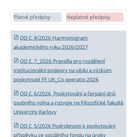
Platné předpisy
Neplatné předpisy
OD č. 8/2026 Harmonogram
akademického roku 2026/2027
OD č. 7_2026 Pravidla pro rozdělení
institucionální podpory na vědu a výzkum
poskytnuté FF UK_Co operatio 2026
OD č. 6/2026 Poskytování a čerpání dnů
osobního volna a rozvoje na Filozofické fakultě
Univerzity Karlovy
OD č. 5/2026 Podrobnosti k poskytování
příspěvku ze sociálního fondu na úroky