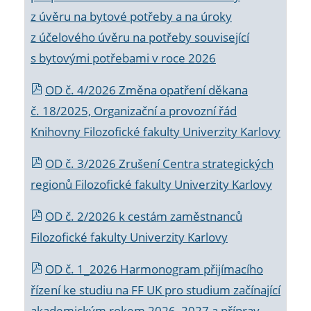
z úvěru na bytové potřeby a na úroky
z účelového úvěru na potřeby související
s bytovými potřebami v roce 2026
OD č. 4/2026 Změna opatření děkana
č. 18/2025, Organizační a provozní řád
Knihovny Filozofické fakulty Univerzity Karlovy
OD č. 3/2026 Zrušení Centra strategických
regionů Filozofické fakulty Univerzity Karlovy
OD č. 2/2026 k
cestám zaměstnanců
Filozofické fakulty Univerzity Karlovy
OD č. 1_2026 Harmonogram přijímacího
řízení ke studiu na FF UK pro studium začínající
akademickým rokem 2026_2027 a příprav