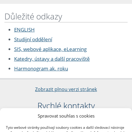
Důležité odkazy
ENGLISH
Studijní oddělení
SIS, webové aplikace, eLearning
Katedry, ústavy a další pracoviště
Harmonogram ak. roku
Zobrazit plnou verzi stránek
Rychlé kontakty
Spravovat souhlas s cookies
Filozofická fakulta
Univerzita Karlova
Tyto webové stránky používají soubory cookies a další sledovací nástroje
nám. Jana Palacha 1/2