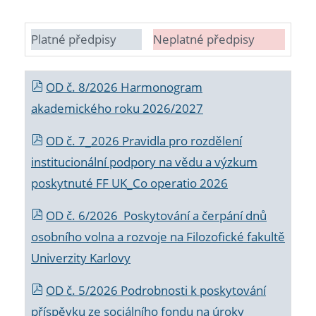
Platné předpisy
Neplatné předpisy
OD č. 8/2026 Harmonogram
akademického roku 2026/2027
OD č. 7_2026 Pravidla pro rozdělení
institucionální podpory na vědu a výzkum
poskytnuté FF UK_Co operatio 2026
OD č. 6/2026 Poskytování a čerpání dnů
osobního volna a rozvoje na Filozofické fakultě
Univerzity Karlovy
OD č. 5/2026 Podrobnosti k poskytování
příspěvku ze sociálního fondu na úroky