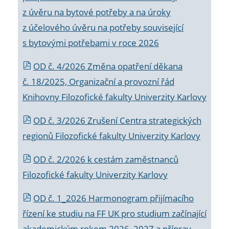
z úvěru na bytové potřeby a na úroky
z účelového úvěru na potřeby související
s bytovými potřebami v roce 2026
OD č. 4/2026 Změna opatření děkana
č. 18/2025, Organizační a provozní řád
Knihovny Filozofické fakulty Univerzity Karlovy
OD č. 3/2026 Zrušení Centra strategických
regionů Filozofické fakulty Univerzity Karlovy
OD č. 2/2026 k
cestám zaměstnanců
Filozofické fakulty Univerzity Karlovy
OD č. 1_2026 Harmonogram přijímacího
řízení ke studiu na FF UK pro studium začínající
akademickým rokem 2026_2027 a příprav