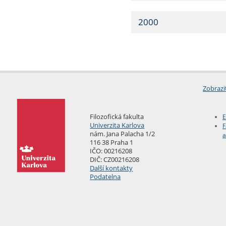
2000
Zobrazi
Filozofická fakulta
E
Univerzita Karlova
F
nám. Jana Palacha 1/2
a
116 38 Praha 1
IČO: 00216208
DIČ: CZ00216208
Další kontakty
Podatelna