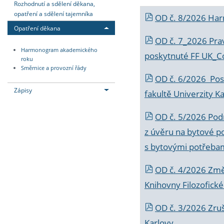
Rozhodnutí a sdělení děkana,
opatření a sdělení tajemníka
OD č. 8/2026 Ha
Opatření děkana
OD č. 7_2026 Prav
Harmonogram akademického
poskytnuté FF UK_C
roku
Směrnice a provozní řády
OD č. 6/2026 Posk
Zápisy
fakultě Univerzity K
OD č. 5/2026 Podr
z úvěru na bytové po
s bytovými potřebam
OD č. 4/2026 Změ
Knihovny Filozofické
OD č. 3/2026 Zruš
Karlovy