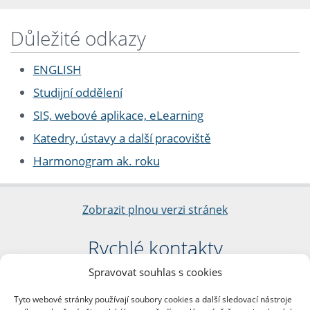
Důležité odkazy
ENGLISH
Studijní oddělení
SIS, webové aplikace, eLearning
Katedry, ústavy a další pracoviště
Harmonogram ak. roku
Zobrazit plnou verzi stránek
Rychlé kontakty
Spravovat souhlas s cookies
Filozofická fakulta
Univerzita Karlova
Tyto webové stránky používají soubory cookies a další sledovací nástroje
nám. Jana Palacha 1/2