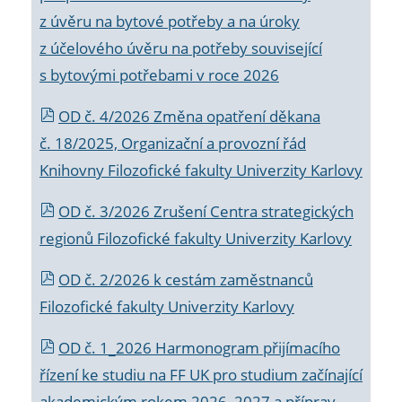
z úvěru na bytové potřeby a na úroky
z účelového úvěru na potřeby související
s bytovými potřebami v roce 2026
OD č. 4/2026 Změna opatření děkana
č. 18/2025, Organizační a provozní řád
Knihovny Filozofické fakulty Univerzity Karlovy
OD č. 3/2026 Zrušení Centra strategických
regionů Filozofické fakulty Univerzity Karlovy
OD č. 2/2026 k
cestám zaměstnanců
Filozofické fakulty Univerzity Karlovy
OD č. 1_2026 Harmonogram přijímacího
řízení ke studiu na FF UK pro studium začínající
akademickým rokem 2026_2027 a příprav