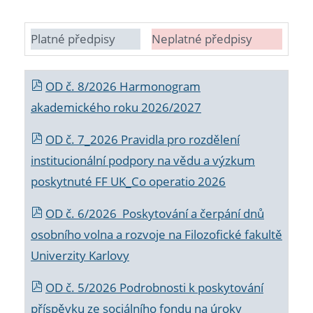
Platné předpisy
Neplatné předpisy
OD č. 8/2026 Harmonogram
akademického roku 2026/2027
OD č. 7_2026 Pravidla pro rozdělení
institucionální podpory na vědu a výzkum
poskytnuté FF UK_Co operatio 2026
OD č. 6/2026 Poskytování a čerpání dnů
osobního volna a rozvoje na Filozofické fakultě
Univerzity Karlovy
OD č. 5/2026 Podrobnosti k poskytování
příspěvku ze sociálního fondu na úroky