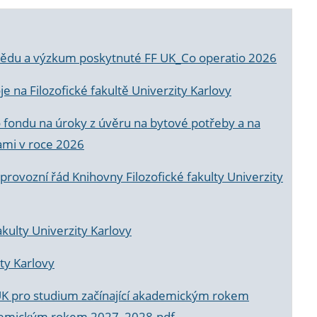
a vědu a výzkum poskytnuté FF UK_Co operatio 2026
 na Filozofické fakultě Univerzity Karlovy
o fondu na úroky z úvěru na bytové potřeby a na
ami v roce 2026
rovozní řád Knihovny Filozofické fakulty Univerzity
akulty Univerzity Karlovy
ty Karlovy
UK pro studium začínající akademickým rokem
akademickým rokem 2027_2028.pdf