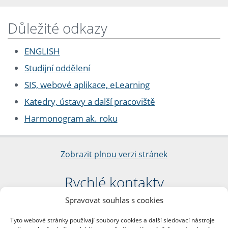
Důležité odkazy
ENGLISH
Studijní oddělení
SIS, webové aplikace, eLearning
Katedry, ústavy a další pracoviště
Harmonogram ak. roku
Zobrazit plnou verzi stránek
Rychlé kontakty
Spravovat souhlas s cookies
Filozofická fakulta
Univerzita Karlova
Tyto webové stránky používají soubory cookies a další sledovací nástroje
nám. Jana Palacha 1/2