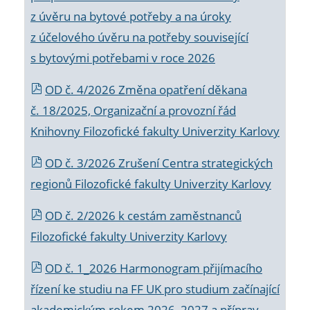
z úvěru na bytové potřeby a na úroky
z účelového úvěru na potřeby související
s bytovými potřebami v roce 2026
OD č. 4/2026 Změna opatření děkana
č. 18/2025, Organizační a provozní řád
Knihovny Filozofické fakulty Univerzity Karlovy
OD č. 3/2026 Zrušení Centra strategických
regionů Filozofické fakulty Univerzity Karlovy
OD č. 2/2026 k
cestám zaměstnanců
Filozofické fakulty Univerzity Karlovy
OD č. 1_2026 Harmonogram přijímacího
řízení ke studiu na FF UK pro studium začínající
akademickým rokem 2026_2027 a příprav