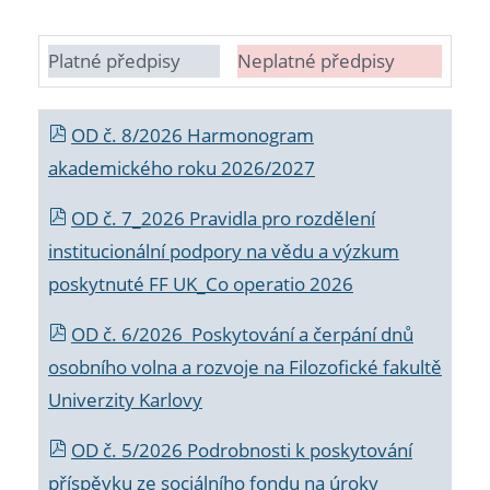
Platné předpisy
Neplatné předpisy
OD č. 8/2026 Harmonogram
akademického roku 2026/2027
OD č. 7_2026 Pravidla pro rozdělení
institucionální podpory na vědu a výzkum
poskytnuté FF UK_Co operatio 2026
OD č. 6/2026 Poskytování a čerpání dnů
osobního volna a rozvoje na Filozofické fakultě
Univerzity Karlovy
OD č. 5/2026 Podrobnosti k poskytování
příspěvku ze sociálního fondu na úroky