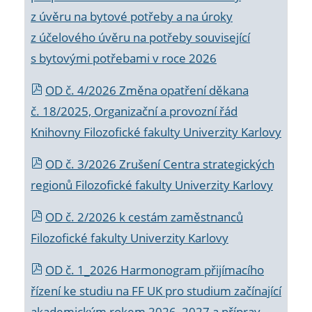
z úvěru na bytové potřeby a na úroky
z účelového úvěru na potřeby související
s bytovými potřebami v roce 2026
OD č. 4/2026 Změna opatření děkana
č. 18/2025, Organizační a provozní řád
Knihovny Filozofické fakulty Univerzity Karlovy
OD č. 3/2026 Zrušení Centra strategických
regionů Filozofické fakulty Univerzity Karlovy
OD č. 2/2026 k
cestám zaměstnanců
Filozofické fakulty Univerzity Karlovy
OD č. 1_2026 Harmonogram přijímacího
řízení ke studiu na FF UK pro studium začínající
akademickým rokem 2026_2027 a příprav