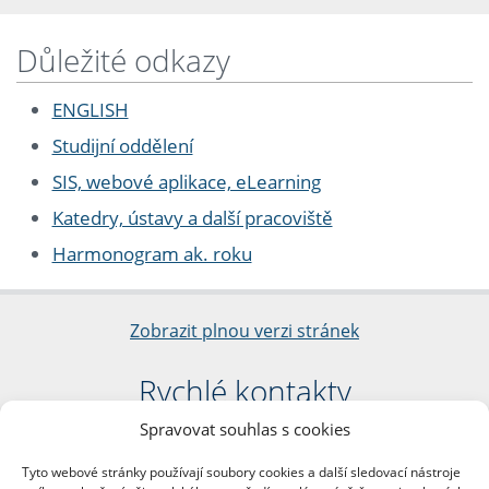
Důležité odkazy
ENGLISH
Studijní oddělení
SIS, webové aplikace, eLearning
Katedry, ústavy a další pracoviště
Harmonogram ak. roku
Zobrazit plnou verzi stránek
Rychlé kontakty
Spravovat souhlas s cookies
Filozofická fakulta
Univerzita Karlova
Tyto webové stránky používají soubory cookies a další sledovací nástroje
nám. Jana Palacha 1/2