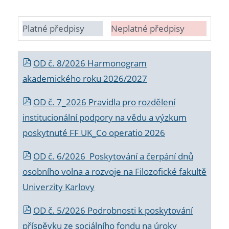
Platné předpisy
Neplatné předpisy
OD č. 8/2026 Harmonogram
akademického roku 2026/2027
OD č. 7_2026 Pravidla pro rozdělení
institucionální podpory na vědu a výzkum
poskytnuté FF UK_Co operatio 2026
OD č. 6/2026 Poskytování a čerpání dnů
osobního volna a rozvoje na Filozofické fakultě
Univerzity Karlovy
OD č. 5/2026 Podrobnosti k poskytování
příspěvku ze sociálního fondu na úroky