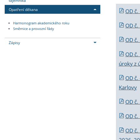
tajemníka
Opatření děkana
OD č.
Harmonogram akademického roku
OD č.
Směrnice a provozní řády
OD č. 
Zápisy
OD č.
úroky z 
OD č.
Karlovy
OD č. 
OD č.
OD č.
2026_202