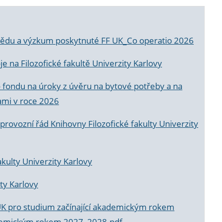
a vědu a výzkum poskytnuté FF UK_Co operatio 2026
 na Filozofické fakultě Univerzity Karlovy
o fondu na úroky z úvěru na bytové potřeby a na
ami v roce 2026
rovozní řád Knihovny Filozofické fakulty Univerzity
akulty Univerzity Karlovy
ty Karlovy
UK pro studium začínající akademickým rokem
akademickým rokem 2027_2028.pdf