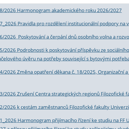
 8/2026 Harmonogram akademického roku 2026/2027
 7_2026 Pravidla pro rozdělení institucionální podpory n
6/2026 Poskytování a čerpání dnů osobního volna a rozvoje
 5/2026 Podrobnosti k poskytování příspěvku ze sociálníh
účelového úvěru na potřeby související s bytovými potřeb
 4/2026 Změna opatření děkana č. 18/2025, Organizační a p
3/2026 Zrušení Centra strategických regionů Filozofické f
 2/2026 k
cestám zaměstnanců Filozofické fakulty Univerzi
 1_2026 Harmonogram přijímacího řízení ke studiu na FF 
7 a příprav přijímacího řízení ke studiu začínajícímu 