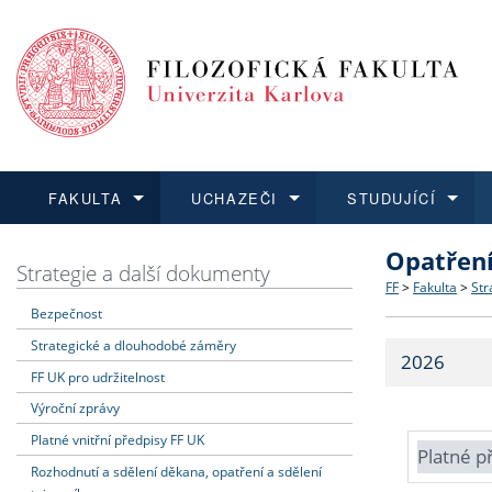
FAKULTA
UCHAZEČI
STUDUJÍCÍ
Opatřen
FAKULTA
UCHAZEČI
STUDUJÍCÍ
VĚDA A VÝZKUM
ZAHRANIČÍ
Struktura a
Co studova
Bakalářsk
O vědě a 
Aktuální n
Strategie a další dokumenty
FF
>
Fakulta
>
Str
Bezpečnost
Dozvědět se více
Podat přihlášku
Dozvědět se více
Dozvědět se více
Dozvědět se více
Strategie 
Učitelské 
Doktorské
Akademické
Vyjíždějící
Strategické a dlouhodobé záměry
2026
Podpora a
Informace 
Rigorózní 
Granty a p
Přijíždějíc
FF UK pro udržitelnost
Výroční zprávy
Absolventi
Vyjíždějíc
Platné vnitřní předpisy FF UK
Platné p
Rozhodnutí a sdělení děkana, opatření a sdělení
Fakultní š