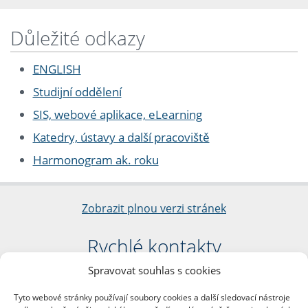
Důležité odkazy
ENGLISH
Studijní oddělení
SIS, webové aplikace, eLearning
Katedry, ústavy a další pracoviště
Harmonogram ak. roku
Zobrazit plnou verzi stránek
Rychlé kontakty
Spravovat souhlas s cookies
Filozofická fakulta
Univerzita Karlova
Tyto webové stránky používají soubory cookies a další sledovací nástroje
nám. Jana Palacha 1/2