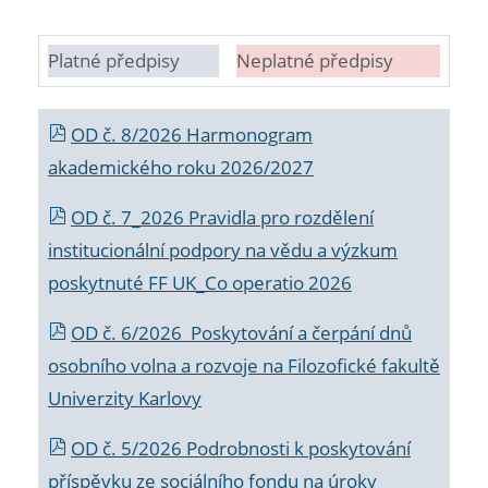
Platné předpisy
Neplatné předpisy
OD č. 8/2026 Harmonogram
akademického roku 2026/2027
OD č. 7_2026 Pravidla pro rozdělení
institucionální podpory na vědu a výzkum
poskytnuté FF UK_Co operatio 2026
OD č. 6/2026 Poskytování a čerpání dnů
osobního volna a rozvoje na Filozofické fakultě
Univerzity Karlovy
OD č. 5/2026 Podrobnosti k poskytování
příspěvku ze sociálního fondu na úroky