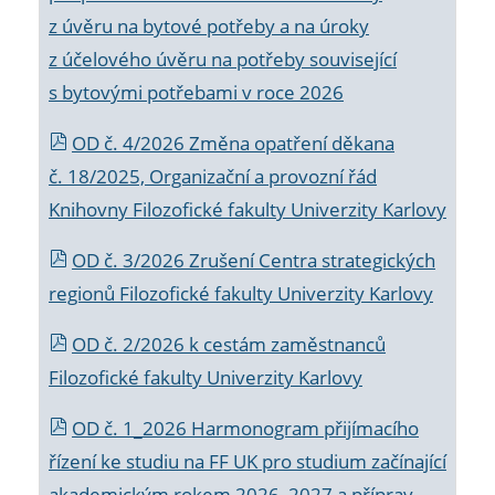
z úvěru na bytové potřeby a na úroky
z účelového úvěru na potřeby související
s bytovými potřebami v roce 2026
OD č. 4/2026 Změna opatření děkana
č. 18/2025, Organizační a provozní řád
Knihovny Filozofické fakulty Univerzity Karlovy
OD č. 3/2026 Zrušení Centra strategických
regionů Filozofické fakulty Univerzity Karlovy
OD č. 2/2026 k
cestám zaměstnanců
Filozofické fakulty Univerzity Karlovy
OD č. 1_2026 Harmonogram přijímacího
řízení ke studiu na FF UK pro studium začínající
akademickým rokem 2026_2027 a příprav