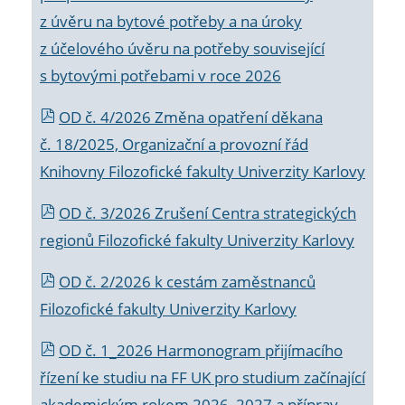
z úvěru na bytové potřeby a na úroky
z účelového úvěru na potřeby související
s bytovými potřebami v roce 2026
OD č. 4/2026 Změna opatření děkana
č. 18/2025, Organizační a provozní řád
Knihovny Filozofické fakulty Univerzity Karlovy
OD č. 3/2026 Zrušení Centra strategických
regionů Filozofické fakulty Univerzity Karlovy
OD č. 2/2026 k
cestám zaměstnanců
Filozofické fakulty Univerzity Karlovy
OD č. 1_2026 Harmonogram přijímacího
řízení ke studiu na FF UK pro studium začínající
akademickým rokem 2026_2027 a příprav