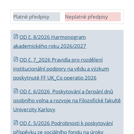
Platné předpisy
Neplatné předpisy
OD č. 8/2026 Harmonogram
akademického roku 2026/2027
OD č. 7_2026 Pravidla pro rozdělení
institucionální podpory na vědu a výzkum
poskytnuté FF UK_Co operatio 2026
OD č. 6/2026 Poskytování a čerpání dnů
osobního volna a rozvoje na Filozofické fakultě
Univerzity Karlovy
OD č. 5/2026 Podrobnosti k poskytování
příspěvku ze sociálního fondu na úroky