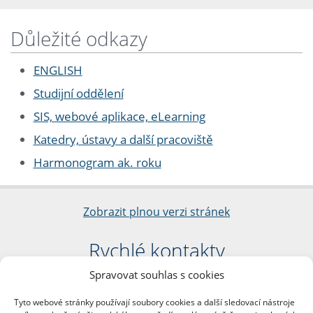
Důležité odkazy
ENGLISH
Studijní oddělení
SIS, webové aplikace, eLearning
Katedry, ústavy a další pracoviště
Harmonogram ak. roku
Zobrazit plnou verzi stránek
Rychlé kontakty
Spravovat souhlas s cookies
Filozofická fakulta
Univerzita Karlova
Tyto webové stránky používají soubory cookies a další sledovací nástroje
nám. Jana Palacha 1/2