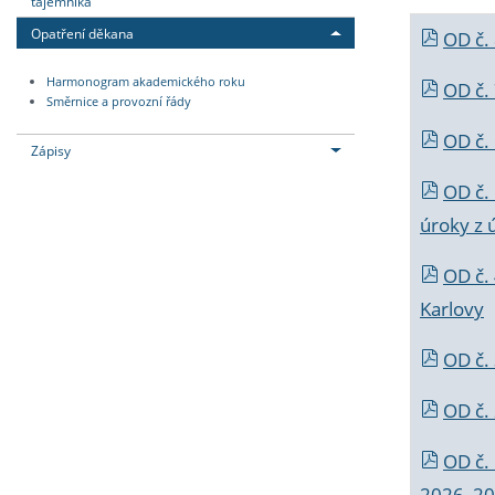
tajemníka
Opatření děkana
OD č.
Harmonogram akademického roku
OD č.
Směrnice a provozní řády
OD č. 
Zápisy
OD č.
úroky z 
OD č.
Karlovy
OD č. 
OD č.
OD č.
2026_202