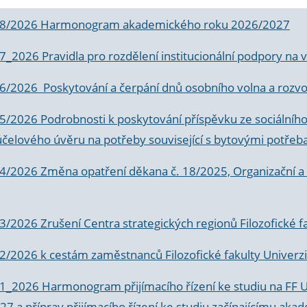
 8/2026 Harmonogram akademického roku 2026/2027
 7_2026 Pravidla pro rozdělení institucionální podpory n
6/2026 Poskytování a čerpání dnů osobního volna a rozvoje
 5/2026 Podrobnosti k poskytování příspěvku ze sociálníh
účelového úvěru na potřeby související s bytovými potřeb
 4/2026 Změna opatření děkana č. 18/2025, Organizační a p
3/2026 Zrušení Centra strategických regionů Filozofické f
 2/2026 k
cestám zaměstnanců Filozofické fakulty Univerzi
 1_2026 Harmonogram přijímacího řízení ke studiu na FF 
7 a příprav přijímacího řízení ke studiu začínajícímu 