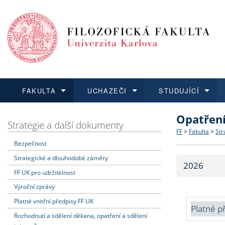
FAKULTA
UCHAZEČI
STUDUJÍCÍ
Opatřen
FAKULTA
UCHAZEČI
STUDUJÍCÍ
VĚDA A VÝZKUM
ZAHRANIČÍ
Struktura a
Co studova
Bakalářsk
O vědě a 
Aktuální n
Strategie a další dokumenty
FF
>
Fakulta
>
Str
Bezpečnost
Dozvědět se více
Podat přihlášku
Dozvědět se více
Dozvědět se více
Dozvědět se více
Strategie 
Učitelské 
Doktorské
Akademické
Vyjíždějící
Strategické a dlouhodobé záměry
2026
Podpora a
Informace 
Rigorózní 
Granty a p
Přijíždějíc
FF UK pro udržitelnost
Výroční zprávy
Absolventi
Vyjíždějíc
Platné vnitřní předpisy FF UK
Platné p
Rozhodnutí a sdělení děkana, opatření a sdělení
Fakultní š