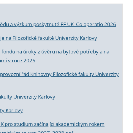
a vědu a výzkum poskytnuté FF UK_Co operatio 2026
 na Filozofické fakultě Univerzity Karlovy
o fondu na úroky z úvěru na bytové potřeby a na
ami v roce 2026
rovozní řád Knihovny Filozofické fakulty Univerzity
akulty Univerzity Karlovy
ty Karlovy
UK pro studium začínající akademickým rokem
akademickým rokem 2027_2028.pdf