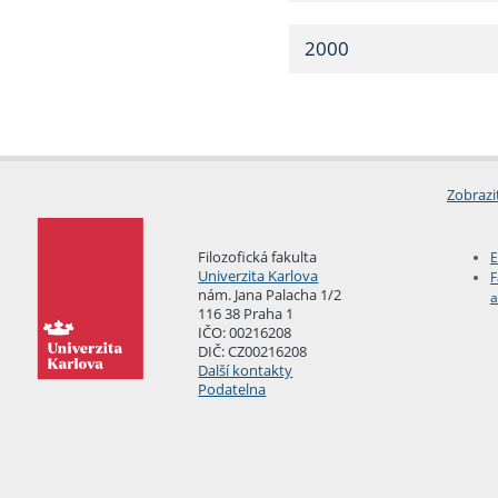
2000
Zobrazi
Filozofická fakulta
E
Univerzita Karlova
F
nám. Jana Palacha 1/2
a
116 38 Praha 1
IČO: 00216208
DIČ: CZ00216208
Další kontakty
Podatelna