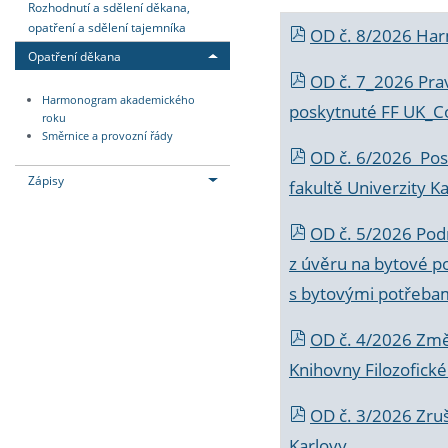
Rozhodnutí a sdělení děkana,
opatření a sdělení tajemníka
OD č. 8/2026 Ha
Opatření děkana
OD č. 7_2026 Prav
Harmonogram akademického
poskytnuté FF UK_C
roku
Směrnice a provozní řády
OD č. 6/2026 Posk
Zápisy
fakultě Univerzity K
OD č. 5/2026 Podr
z úvěru na bytové po
s bytovými potřebam
OD č. 4/2026 Změ
Knihovny Filozofické
OD č. 3/2026 Zruš
Karlovy