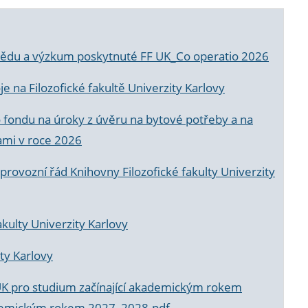
a vědu a výzkum poskytnuté FF UK_Co operatio 2026
 na Filozofické fakultě Univerzity Karlovy
o fondu na úroky z úvěru na bytové potřeby a na
ami v roce 2026
rovozní řád Knihovny Filozofické fakulty Univerzity
akulty Univerzity Karlovy
ty Karlovy
UK pro studium začínající akademickým rokem
akademickým rokem 2027_2028.pdf