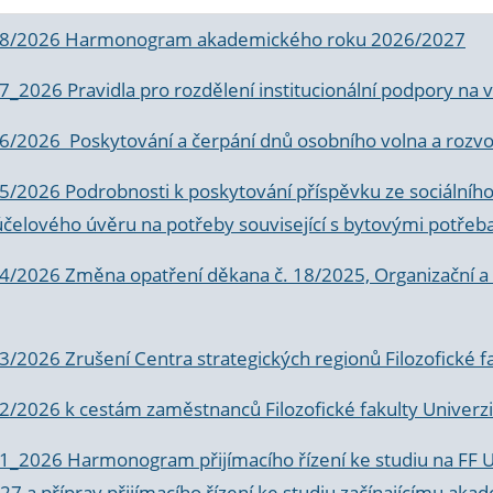
 8/2026 Harmonogram akademického roku 2026/2027
 7_2026 Pravidla pro rozdělení institucionální podpory n
6/2026 Poskytování a čerpání dnů osobního volna a rozvoje
 5/2026 Podrobnosti k poskytování příspěvku ze sociálníh
účelového úvěru na potřeby související s bytovými potřeb
 4/2026 Změna opatření děkana č. 18/2025, Organizační a p
3/2026 Zrušení Centra strategických regionů Filozofické f
 2/2026 k
cestám zaměstnanců Filozofické fakulty Univerzi
 1_2026 Harmonogram přijímacího řízení ke studiu na FF 
7 a příprav přijímacího řízení ke studiu začínajícímu 