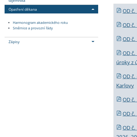
tajemníka
Opatření děkana
OD č.
Harmonogram akademického roku
OD č.
Směrnice a provozní řády
OD č. 
Zápisy
OD č.
úroky z 
OD č.
Karlovy
OD č. 
OD č.
OD č.
2026_202