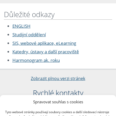
Důležité odkazy
ENGLISH
Studijní oddělení
SIS, webové aplikace, eLearning
Katedry, ústavy a další pracoviště
Harmonogram ak. roku
Zobrazit plnou verzi stránek
Rychlé kontakty
Spravovat souhlas s cookies
Filozofická fakulta
Univerzita Karlova
Tyto webové stránky používají soubory cookies a další sledovací nástroje
nám. Jana Palacha 1/2