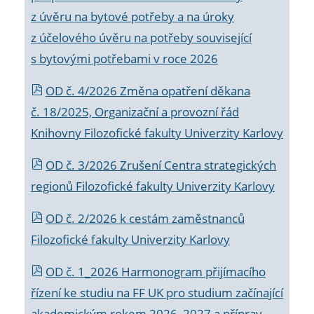
z úvěru na bytové potřeby a na úroky
z účelového úvěru na potřeby související
s bytovými potřebami v roce 2026
OD č. 4/2026 Změna opatření děkana
č. 18/2025, Organizační a provozní řád
Knihovny Filozofické fakulty Univerzity Karlovy
OD č. 3/2026 Zrušení Centra strategických
regionů Filozofické fakulty Univerzity Karlovy
OD č. 2/2026 k
cestám zaměstnanců
Filozofické fakulty Univerzity Karlovy
OD č. 1_2026 Harmonogram přijímacího
řízení ke studiu na FF UK pro studium začínající
akademickým rokem 2026_2027 a příprav