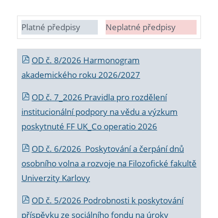
Platné předpisy
Neplatné předpisy
OD č. 8/2026 Harmonogram
akademického roku 2026/2027
OD č. 7_2026 Pravidla pro rozdělení
institucionální podpory na vědu a výzkum
poskytnuté FF UK_Co operatio 2026
OD č. 6/2026 Poskytování a čerpání dnů
osobního volna a rozvoje na Filozofické fakultě
Univerzity Karlovy
OD č. 5/2026 Podrobnosti k poskytování
příspěvku ze sociálního fondu na úroky